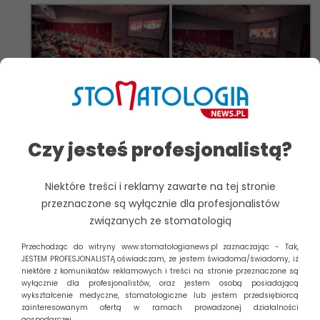
3. Sympozjum
3. Sympozjum
Środkowoeuropejskiej
Środkowoeuropejskiej
Akademii Implantologii
Akademii Implantologii
Czy jesteś profesjonalistą?
Stomatologicznej (CEIA)
Stomatologicznej (CEIA)
Niektóre treści i reklamy zawarte na tej stronie
przeznaczone są wyłącznie dla profesjonalistów
związanych ze stomatologią
Przechodząc do witryny www.stomatologianews.pl zaznaczając - Tak,
JESTEM PROFESJONALISTĄ oświadczam, że jestem świadoma/świadomy, iż
niektóre z komunikatów reklamowych i treści na stronie przeznaczone są
3. Sympozjum
3. Sympozjum
wyłącznie dla profesjonalistów, oraz jestem osobą posiadającą
Środkowoeuropejskiej
Środkowoeuropejskiej
wykształcenie medyczne, stomatologiczne lub jestem przedsiębiorcą
zainteresowanym ofertą w ramach prowadzonej działalności
Akademii Implantologii
Akademii Implantologii
gospodarczej.