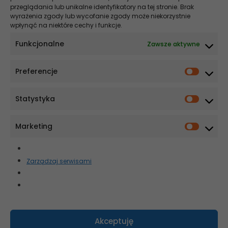
Stomatologia NEWS
przeglądania lub unikalne identyfikatory na tej stronie. Brak
wyrażenia zgody lub wycofanie zgody może niekorzystnie
wpłynąć na niektóre cechy i funkcje.
Szybsze gojenie, krótszy czas na fotelu – co zmienia elektrochirurgia
w stomatologii
Funkcjonalne
Zawsze aktywne
Co wpływa na cenę implantu? Wyjaśniamy!
Preferencje
Ekonomia i ergonomia w nowoczesnej implantologii. Dlaczego
systemy MIS są optymalnym wyborem dla praktyki nastawionej na
skalowalność?
Statystyka
Czy szczoteczka soniczna sprawdzi się u osób starszych?
Czy kolor języka może mówić coś o stanie zdrowia?
Marketing
Newsletter
Zarządzaj serwisami
Zapisz się
Akceptuję