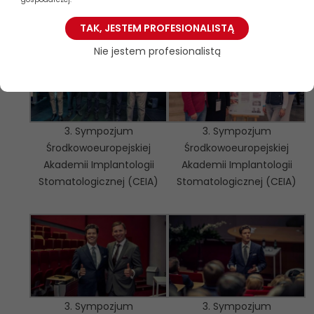
Stomatologicznej (CEIA)
Stomatologicznej (CEIA)
TAK, JESTEM PROFESIONALISTĄ
Nie jestem profesionalistą
3. Sympozjum
3. Sympozjum
Środkowoeuropejskiej
Środkowoeuropejskiej
Akademii Implantologii
Akademii Implantologii
Stomatologicznej (CEIA)
Stomatologicznej (CEIA)
3. Sympozjum
3. Sympozjum