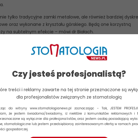
a.
 tylko tradycyjne zamki metalowe, ale również bardziej dyskre
owe oraz wykonane z kryształu górskiego. Będą one korzystną
eży na subtelnym efekcie – mówi dr Białach.
, wiele opcji do wyboru (również te bardziej estetyczne),
alność działania (zarówno wady umiarkowane po te bardziej
zyżowy, stłoczenia, szpary między zębami, zgryz głęboki).
Czy jesteś profesjonalistą?
łuk), ceramiczny 3500 zł (jeden łuk) + koszt wizyt kontrolnych.
tóre treści i reklamy zawarte na tej stronie przeznaczone są wyłą
dla profesjonalistów związanych ze stomatologią
dząc do witryny www.stomatologianews.pl zaznaczając - Tak, JESTEM PROFESJ
 metod terapii wad zgryzu. Jest to system ortodontyczny oparty
zam, że jestem świadoma/świadomy, iż niektóre z komunikatów reklamowych i t
omych aparatów nakładkowych. Invisalign to zestaw nakładek
przeznaczone są wyłącznie dla profesjonalistów, oraz jestem osobą posiadającą wyks
 Tym, co wyróżnia alignery jest brak charakterystycznych dla
, stomatologiczne lub jestem przedsiębiorcą zainteresowanym ofertą w ramach pr
ości gospodarczej.
zamków. Aparat Invisalign wykonywany jest indywidualnie „pod z