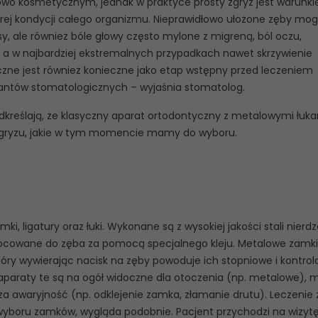
powo kosmetycznym, jednak w praktyce prosty zgryz jest warunk
rej kondycji całego organizmu. Nieprawidłowo ułożone zęby mo
 ale również bóle głowy często mylone z migreną, ból oczu,
tę, a w najbardziej ekstremalnych przypadkach nawet skrzywienie
czne jest również konieczne jako etap wstępny przed leczeniem
antów stomatologicznych – wyjaśnia stomatolog.
odkreślają, że klasyczny aparat ortodontyczny z metalowymi łuka
 zgryzu, jakie w tym momencie mamy do wyboru.
ki, ligatury oraz łuki. Wykonane są z wysokiej jakości stali nierd
ocowane do zęba za pomocą specjalnego kleju. Metalowe zamki
tóry wywierając nacisk na zęby powoduje ich stopniowe i kontro
a aparaty te są na ogół widoczne dla otoczenia (np. metalowe),
za awaryjność (np. odklejenie zamka, złamanie drutu). Leczenie 
wyboru zamków, wygląda podobnie. Pacjent przychodzi na wizyt