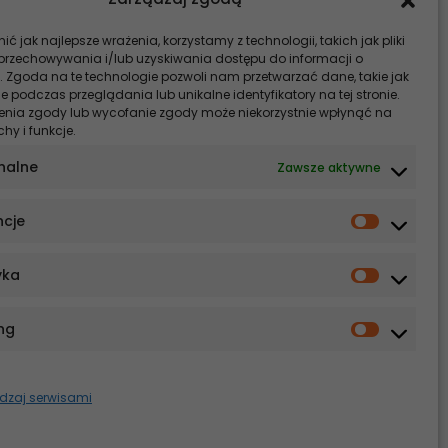
ć jak najlepsze wrażenia, korzystamy z technologii, takich jak pliki
ną
 przechowywania i/lub uzyskiwania dostępu do informacji o
. Zgoda na te technologie pozwoli nam przetwarzać dane, takie jak
 podczas przeglądania lub unikalne identyfikatory na tej stronie.
enia zgody lub wycofanie zgody może niekorzystnie wpłynąć na
chy i funkcje.
nalne
Zawsze aktywne
oszt
ncje
yka
nia,
 leczenia
ng
dzaj serwisami
swoje
ie oraz