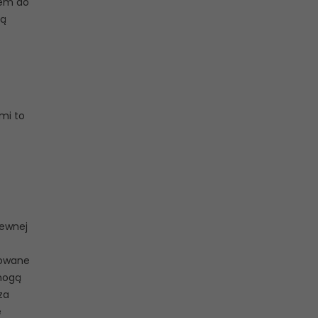
iem do
gą
mi to
zewnej
lowane
 mogą
za
ę