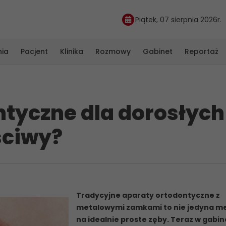
Piątek, 07 sierpnia 2026r.
nia
Pacjent
Klinika
Rozmowy
Gabinet
Reportaż
tyczne dla dorosłych
ściwy?
Tradycyjne aparaty ortodontyczne z
metalowymi zamkami to nie jedyna m
na idealnie proste zęby. Teraz w gabin