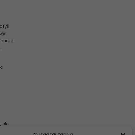
czyli
wej
 nacisk
.
za
, ale
zność
Zarządzaj zgodą