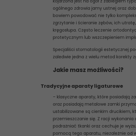
kojarzona jest na ogół z zabiegiem ty
ogólnego zdrowia jamy ustnej oraz dob
bowiem powodować nie tylko kompleksy,
zgrzytanie i ścieranie zębów, ich utra
kręgosłupa. Często leczenie ortodonty
protetycznym lub wszczepieniem impl
Specjaliści stomatologii estetycznej p
zaledwie jedna z wielu metod korekty
Jakie masz możliwości?
Tradycyjne aparaty ligaturowe
– klasyczne aparaty, które posiadają zam
oraz posiadają metalowe zamki przym
ustabilizowane są cienkim drucikiem, k
przemieszczanie się. Z racji wykonani
podrażniać tkanki oraz cechuje je wyżs
pomocą tego aparatu, niezależnie od 