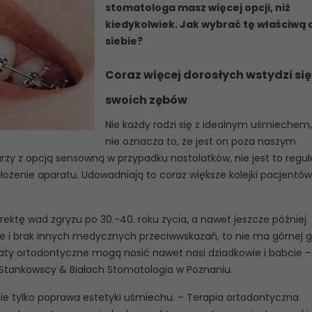
stomatologa masz więcej opcji, niż
kiedykolwiek. Jak wybrać tę właściwą 
siebie?
Coraz więcej dorosłych wstydzi się
swoich zębów
Nie każdy rodzi się z idealnym uśmiechem,
nie oznacza to, że jest on poza naszym
rzy z opcją sensowną w przypadku nastolatków, nie jest to reguł
łożenie aparatu. Udowadniają to coraz większe kolejki pacjentó
rektę wad zgryzu po 30.-40. roku życia, a nawet jeszcze później.
nie i brak innych medycznych przeciwwskazań, to nie ma górnej g
raty ortodontyczne mogą nosić nawet nasi dziadkowie i babcie 
e Stankowscy & Białach Stomatologia w Poznaniu.
nie tylko poprawa estetyki uśmiechu. – Terapia ortodontyczna