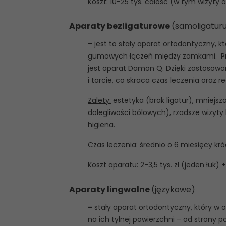
Koszt:
10-25 tys. całość (w tym wizyty o
Aparaty bezligaturowe
(samoligatur
–
jest to stały aparat ortodontyczny, kt
gumowych łączeń między zamkami. Prz
jest aparat Damon Q. Dzięki zastosow
i tarcie, co skraca czas leczenia oraz r
Zalety:
estetyka (brak ligatur), mniejsza
dolegliwości bólowych), rzadsze wizyty 
higiena.
Czas leczenia:
średnio o 6 miesięcy kró
Koszt aparatu:
2-3,5 tys. zł (jeden łuk) 
Aparaty lingwalne
(językowe)
–
stały aparat ortodontyczny, który w 
na ich tylnej powierzchni – od strony 