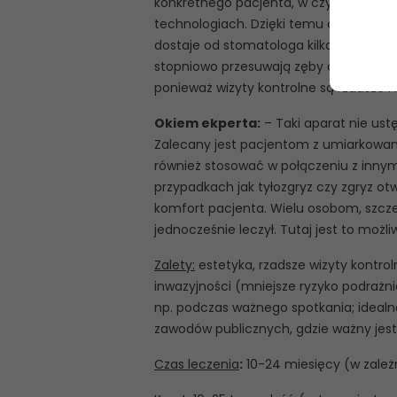
konkretnego pacjenta, w czym pomaga
technologiach. Dzięki temu cały etap 
dostaje od stomatologa kilka par aligne
stopniowo przesuwają zęby do pożądane
ponieważ wizyty kontrolne są rzadsze i 
Okiem ekperta:
– Taki aparat nie us
Zalecany jest pacjentom z umiarkowan
również stosować w połączeniu z inn
przypadkach jak tyłozgryz czy zgryz ot
komfort pacjenta. Wielu osobom, szczegó
jednocześnie leczył. Tutaj jest to możli
Zalety:
estetyka, rzadsze wizyty kontroln
inwazyjności (mniejsze ryzyko podrażn
np. podczas ważnego spotkania; idealn
zawodów publicznych, gdzie ważny jest
Czas leczenia
:
10-24 miesięcy (w zależn