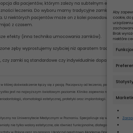
o opcja dla pacjentów, którym zależy na subtelnym efekcie
ności leczenia. Do wyboru mamy tradycyjne zamki oraz te
Aby zapewni
a. U niektórych pacjentów może on z kolei powodować niewyraź
cookie, do
urządzeniu
mijać z czasem.
zachowanie
Brak wyraż
sze efekty (inna technika umocowania zamków).
niektóre ce
oczone zęby wyprostujemy szybciej niż aparatem tradycyjnym).
Funkcjo
ści, czy zamki są standardowe czy indywidualnie dopasowane) + k
Prefere
Statyst
, w której doświadczenie łączy się z pasją. Począwszy od leczenia, poprzez udogodnie
szystko jest na najwyższym światowym poziomie. Klinika zapewnia najwyższą jakość
Marketi
periodontologii, stomatologii estetycznej, protetyki oraz implantologii.
Zarzą
tyczny na Uniwersytecie Medycznym w Poznaniu. Specjalizuje się w leczeniu
iały nie tylko walory estetyczne, ale również funkcjonalne, dlatego wciąż podnosi 
arsztaty w Polsce oraz za granicą. Ukończył prestiżową Akademię Dawsona na Florydz