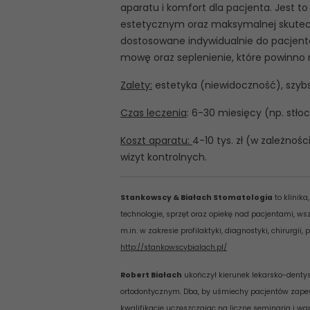
aparatu i komfort dla pacjenta. Jest t
estetycznym oraz maksymalnej skutecz
dostosowane indywidualnie do pacjent
mowę oraz seplenienie, które powinno 
Zalety:
estetyka (niewidoczność), szyb
Czas leczenia
: 6-30 miesięcy (np. stł
Koszt aparatu:
4-10 tys. zł (w zależno
wizyt kontrolnych.
Stankowscy & Białach Stomatologia
to klinika
technologie, sprzęt oraz opiekę nad pacjentami, w
m.in. w zakresie profilaktyki, diagnostyki, chirurgii, 
http://stankowscybialach.pl/
Robert Białach
ukończył kierunek lekarsko-dentys
ortodontycznym. Dba, by uśmiechy pacjentów zapewn
kwalifikacje uczęszczając na liczne seminaria i w