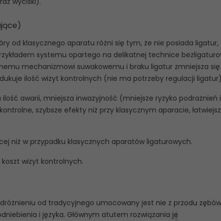
raz wyciski).
ujące)
óry od klasycznego aparatu różni się tym, że nie posiada ligatur, 
ykładem systemu opartego na delikatnej technice bezligaturo
anemu mechanizmowi suwakowemu i braku ligatur zmniejsza się
edukuje ilość wizyt kontrolnych (nie ma potrzeby regulacji ligatur)
 ilość awarii, mniejsza inwazyjność (mniejsze ryzyko podrażnień i
kontrolne, szybsze efekty niż przy klasycznym aparacie, łatwiejs
cej niż w przypadku klasycznych aparatów ligaturowych.
+ koszt wizyt kontrolnych.
odróżnieniu od tradycyjnego umocowany jest nie z przodu zębów
podniebienia i języka. Głównym atutem rozwiązania jest niewidoc