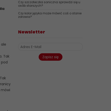
Czy szczoteczka soniczna sprawdzi się u
osób starszych?
dla
Czy kolor języka może mówić coś o stanie
zdrowia?
Newsletter
 ale
a. Tak
Zapisz się
w pod
 Tak
ranicy
– mówi