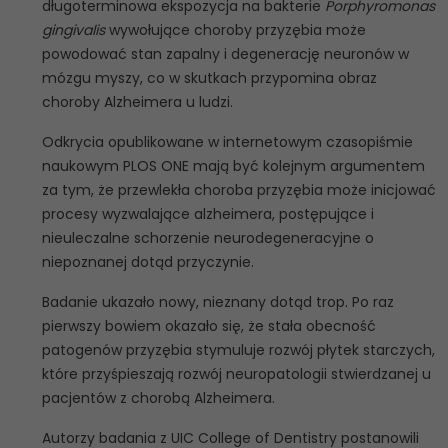
długoterminowa ekspozycja na bakterie
Porphyromonas
gingivalis
wywołujące choroby przyzębia może
powodować stan zapalny i degenerację neuronów w
mózgu myszy, co w skutkach przypomina obraz
choroby Alzheimera u ludzi.
Odkrycia opublikowane w internetowym czasopiśmie
naukowym PLOS ONE mają być kolejnym argumentem
za tym, że przewlekła choroba przyzębia może inicjować
procesy wyzwalające alzheimera, postępujące i
nieuleczalne schorzenie neurodegeneracyjne o
niepoznanej dotąd przyczynie.
Badanie ukazało nowy, nieznany dotąd trop. Po raz
pierwszy bowiem okazało się, że stała obecność
patogenów przyzębia stymuluje rozwój płytek starczych,
które przyśpieszają rozwój neuropatologii stwierdzanej u
pacjentów z chorobą Alzheimera.
Autorzy badania z UIC College of Dentistry postanowili