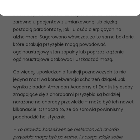
jednym z wcześniejszych badań odkryto obecność
bakterii
Spirochaete
s oraz
Treponema denticola
zarówno u pacjentów z umiarkowaną lub ciężką
postacią paradontozy, jak i u osób cierpiących na
alzheimera. Sugerowano wówczas, że te same bakterie,
które atakują przyzębie mogą powodować
ogólnoustrojowy stan zapalny lub poprzez krążenie
ogólnoustrojowe atakować i uszkadzać mózg.
Co więcej, upośledzenie funkcji poznawczych to nie
jedyna możliwa konsekwencja schorzeń dziąseł. Jak
wynika z badań American Academy of Dentistry osoby
zmagające się z chorobami przyzębia są bardziej
narażone na choroby przewlekłe – może być ich nawet
kilkanaście. Oznacza to, że do zdrowia powinniśmy
podchodzić holistycznie.
– To prawda, konsekwencje nieleczonych chorób
przyzębia mogą być poważne. I z czego zdaje sobie