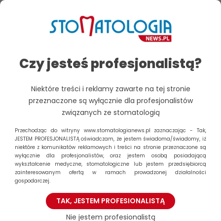
zaburzeń pamięci, kłopotów z mową czy myśleniem. Co
więcej, prognozuje się, że do 2050 roku liczba osób
dotkniętych schorzeniem potroi się.
Jak podkreślają autorzy, wnioski z nowego badania
Czy jesteś profesjonalistą?
pozwolą lepiej zrozumieć genezę i czynniki ryzyka tej
najczęstszej formy demencji, co może mieć kluczowe
Niektóre treści i reklamy zawarte na tej stronie
znaczenie dla opracowania metod jej leczenia. Dotyczy
przeznaczone są wyłącznie dla profesjonalistów
to zwłaszcza pacjentów z tzw. sporadyczną formą (nie
związanych ze stomatologią
dziedziczymy jej wprost od spokrewnionej chorej osoby)
lub późną postacią choroby, która stanowi 95 proc.
Przechodząc do witryny www.stomatologianews.pl zaznaczając - Tak,
wszystkich przypadków i ma w dużej mierze nieznane
JESTEM PROFESJONALISTĄ oświadczam, że jestem świadoma/świadomy, iż
niektóre z komunikatów reklamowych i treści na stronie przeznaczone są
mechanizmy rozwoju.
wyłącznie dla profesjonalistów, oraz jestem osobą posiadającą
wykształcenie medyczne, stomatologiczne lub jestem przedsiębiorcą
Alzheimera nie można wyleczyć, ale
zainteresowanym ofertą w ramach prowadzonej działalności
gospodarczej.
paradontozę tak
TAK, JESTEM PROFESIONALISTĄ
Chorobę Alzheimera z przewlekłym zapaleniem
Nie jestem profesionalistą
przyzębia naukowcy łączą od dawna. Przykładowo, w