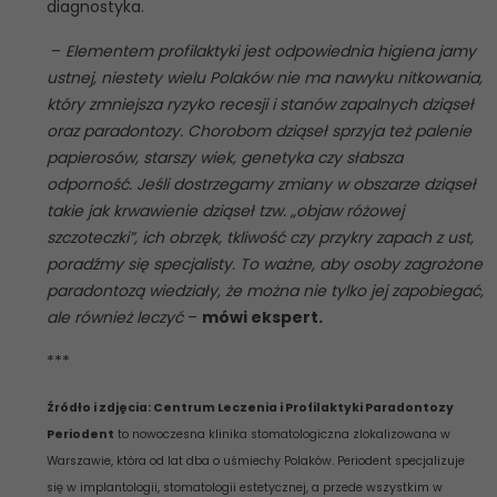
diagnostyka.
–
Elementem profilaktyki jest odpowiednia higiena jamy
ustnej, niestety wielu Polaków nie ma nawyku nitkowania,
który zmniejsza ryzyko recesji i stanów zapalnych dziąseł
oraz paradontozy. Chorobom dziąseł sprzyja też palenie
papierosów, starszy wiek, genetyka czy słabsza
odporność. Jeśli dostrzegamy zmiany w obszarze dziąseł
takie jak krwawienie dziąseł tzw. „objaw różowej
szczoteczki”, ich obrzęk, tkliwość czy przykry zapach z ust,
poradźmy się specjalisty. To ważne, aby osoby zagrożone
paradontozą wiedziały, że można nie tylko jej zapobiegać,
ale również leczyć
–
mówi ekspert.
***
Źródło i zdjęcia: Centrum Leczenia i Profilaktyki Paradontozy
Periodent
to nowoczesna klinika stomatologiczna zlokalizowana w
Warszawie, która od lat dba o uśmiechy Polaków. Periodent specjalizuje
się w implantologii, stomatologii estetycznej, a przede wszystkim w