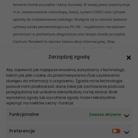
temacie chorób przyzębia i błony śluzowej. W swojej pracy wykorzystuje
m.in. zaawansowane mikroskopy, lasery, system CEREC oraz cyfrowe
aparaty do niskodawkowej radiologii. Dostępne są tu również badania
cyfrową sondą periodontologiczną PA-ON – wyjątkowym narzędziem
pomocnym w profilaktyce, diagnostyce oraz terapii chorób przyzębia.
Centrum Periodent to również twórca akcji informacyjnej „Stop
paradontozie”, w ramach której organizuje bezpłatne konsultacje
Zarządzaj zgodą
stomatologiczne i diagnostykę dla pacjentów zagrożonych chorobami
przyzębia. Więcej: www.periodent.com.pl, stopparadontozie.pl
Aby zapewnić jak najlepsze wrażenia, korzystamy z technologii,
takich jak pliki cookie, do przechowywania i/lub uzyskiwania
Szukaj
dostępu do informacji o urządzeniu. Zgoda na te technologie
pozwoli nam przetwarzać dane, takie jak zachowanie podczas
Stomatologia NEWS
przeglądania lub unikalne identyfikatory na tej stronie. Brak
wyrażenia zgody lub wycofanie zgody może niekorzystnie
wpłynąć na niektóre cechy i funkcje.
Szybsze gojenie, krótszy czas na fotelu – co zmienia elektrochirurgia
w stomatologii
Funkcjonalne
Zawsze aktywne
Co wpływa na cenę implantu? Wyjaśniamy!
Preferencje
Ekonomia i ergonomia w nowoczesnej implantologii. Dlaczego
systemy MIS są optymalnym wyborem dla praktyki nastawionej na