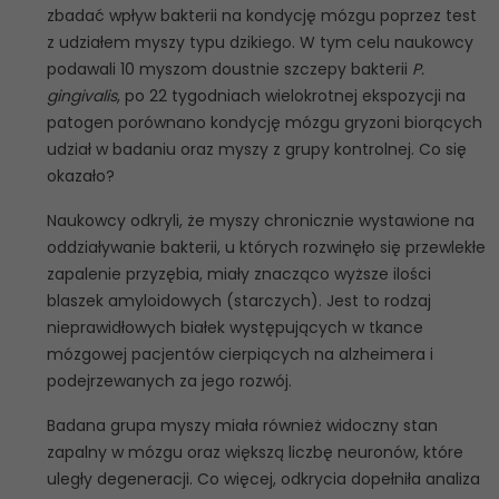
zbadać wpływ bakterii na kondycję mózgu poprzez test
z udziałem myszy typu dzikiego. W tym celu naukowcy
podawali 10 myszom doustnie szczepy bakterii
P.
gingivalis
, po 22 tygodniach wielokrotnej ekspozycji na
patogen porównano kondycję mózgu gryzoni biorących
udział w badaniu oraz myszy z grupy kontrolnej. Co się
okazało?
Naukowcy odkryli, że myszy chronicznie wystawione na
oddziaływanie bakterii, u których rozwinęło się przewlekłe
zapalenie przyzębia, miały znacząco wyższe ilości
blaszek amyloidowych (starczych). Jest to rodzaj
nieprawidłowych białek występujących w tkance
mózgowej pacjentów cierpiących na alzheimera i
podejrzewanych za jego rozwój.
Badana grupa myszy miała również widoczny stan
zapalny w mózgu oraz większą liczbę neuronów, które
uległy degeneracji. Co więcej, odkrycia dopełniła analiza