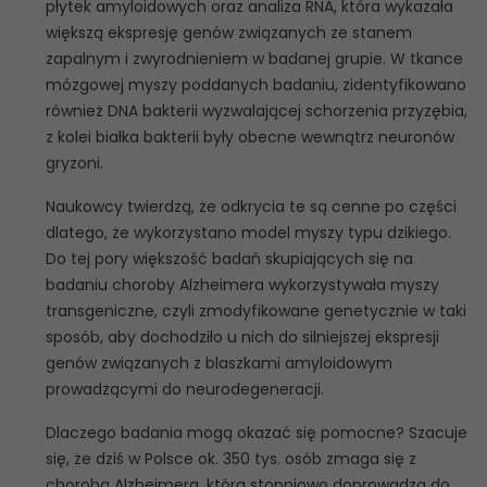
płytek amyloidowych oraz analiza RNA, która wykazała
większą ekspresję genów związanych ze stanem
zapalnym i zwyrodnieniem w badanej grupie. W tkance
mózgowej myszy poddanych badaniu, zidentyfikowano
również DNA bakterii wyzwalającej schorzenia przyzębia,
z kolei białka bakterii były obecne wewnątrz neuronów
gryzoni.
Naukowcy twierdzą, że odkrycia te są cenne po części
dlatego, że wykorzystano model myszy typu dzikiego.
Do tej pory większość badań skupiających się na
badaniu choroby Alzheimera wykorzystywała myszy
transgeniczne, czyli zmodyfikowane genetycznie w taki
sposób, aby dochodziło u nich do silniejszej ekspresji
genów związanych z blaszkami amyloidowym
prowadzącymi do neurodegeneracji.
Dlaczego badania mogą okazać się pomocne? Szacuje
się, że dziś w Polsce ok. 350 tys. osób zmaga się z
chorobą Alzheimera, która stopniowo doprowadza do