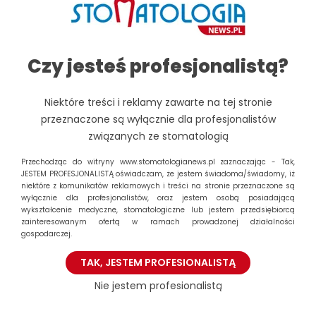
studenci będą badać i edukować dzieci jak prawidłowo
dbać o higienę jamy ustnej.
Czy jesteś profesjonalistą?
Patronat Honorowy
: JM Rektor Warszawskiego
Niektóre treści i reklamy zawarte na tej stronie
Uniwersytetu Medycznego prof. dr hab. n. med. Marek
przeznaczone są wyłącznie dla profesjonalistów
Krawczyk
związanych ze stomatologią
Patronat Naukowy
: Dziekan Wydziału Lekarsko-
Przechodząc do witryny www.stomatologianews.pl zaznaczając - Tak,
Dentystycznego prof. dr hab. n. med. Elżbieta
JESTEM PROFESJONALISTĄ oświadczam, że jestem świadoma/świadomy, iż
niektóre z komunikatów reklamowych i treści na stronie przeznaczone są
Mierzwińska Nastalska
wyłącznie dla profesjonalistów, oraz jestem osobą posiadającą
wykształcenie medyczne, stomatologiczne lub jestem przedsiębiorcą
TERMIN
: 11-13 grudnia 2015
zainteresowanym ofertą w ramach prowadzonej działalności
gospodarczej.
MIEJSCE
: Aula im. Prof. Janusza Piekarczyka, Centrum
TAK, JESTEM PROFESIONALISTĄ
Dydaktyczne WUM ul. Trojdena 2a.
Nie jestem profesionalistą