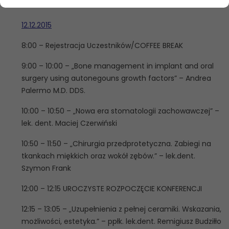
HARMONOGRAM:
12.12.2015
8:00 – Rejestracja Uczestników/COFFEE BREAK
9:00 – 10:00 – „Bone management in implant and oral
surgery using autonegouns growth factors” – Andrea
Palermo M.D. DDS.
10:00 – 10:50 – „Nowa era stomatologii zachowawczej” –
lek. dent. Maciej Czerwiński
10:50 – 11:50 – „Chirurgia przedprotetyczna. Zabiegi na
tkankach miękkich oraz wokół zębów.” – lek.dent.
Szymon Frank
12:00 – 12:15 UROCZYSTE ROZPOCZĘCIE KONFERENCJI
12:15 – 13:05 – „Uzupełnienia z pełnej ceramiki. Wskazania,
możliwości, estetyka.” – ppłk. lek.dent. Remigiusz Budziłło