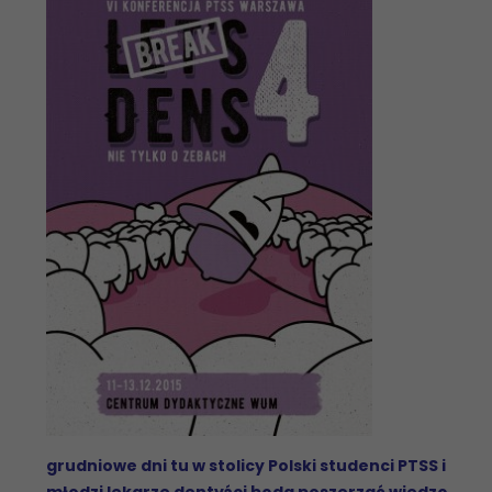
grudniowe dni tu w stolicy Polski studenci PTSS i
młodzi lekarze dentyści będą poszerzać wiedzę