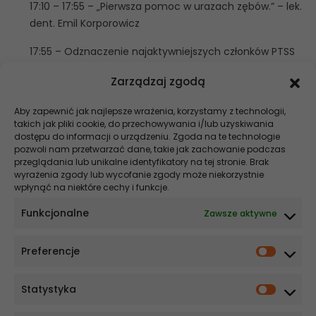
17:10 – 17:55 – „Pierwsza pomoc w urazach zębów.” – lek.
dent. Emil Korporowicz
17:55 – Odznaczenie najaktywniejszych członków PTSS
2014/2015
Zarządzaj zgodą
18:00 – LOTERIA
Aby zapewnić jak najlepsze wrażenia, korzystamy z technologii,
takich jak pliki cookie, do przechowywania i/lub uzyskiwania
Szukaj
dostępu do informacji o urządzeniu. Zgoda na te technologie
pozwoli nam przetwarzać dane, takie jak zachowanie podczas
Stomatologia NEWS
przeglądania lub unikalne identyfikatory na tej stronie. Brak
wyrażenia zgody lub wycofanie zgody może niekorzystnie
wpłynąć na niektóre cechy i funkcje.
Szybsze gojenie, krótszy czas na fotelu – co zmienia elektrochirurgia
w stomatologii
Funkcjonalne
Zawsze aktywne
Co wpływa na cenę implantu? Wyjaśniamy!
Preferencje
Ekonomia i ergonomia w nowoczesnej implantologii. Dlaczego
systemy MIS są optymalnym wyborem dla praktyki nastawionej na
skalowalność?
Statystyka
Czy szczoteczka soniczna sprawdzi się u osób starszych?
Czy kolor języka może mówić coś o stanie zdrowia?