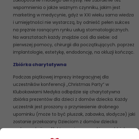
wspomnienia o jakże ważnym czynniku, jakim jest
marketing w medycynie, gdyż w XXI wieku sama wiedza
i umiejętności nie wystarczą, by odnieść pełen sukces
na prężnie rosnącym rynku usług stomatologicznych.
Na warsztatach każdy znajdzie coś dla siebie: od
pierwszej pomocy, chirurgii dla początkujących. poprzez
implantologie, estetykę, endodoncję, na okluzji kończąc.
Zbiórka charytatywna
Podczas piątkowej imprezy integracyjnej dla
uczestników konferencji „Christmas Party” w
Klubokawiarni Medyka odbędzie się charytatywna
zbiórka prezentów dla dzieci z domów dziecka. Każdy
uczestnik jest proszony o przyniesienie drobnego
upominku (może to być pluszak, zabawka, słodycze) jaki
zostanie przekazany Dzieciom z domów dziecka
podczas akcji profilaktycznej warszawskiego oddziału
Polskiego Towarzystwa Studentów Stomatologii, gdzie