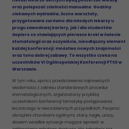
oraz polepszać zdolności manualne. Godziny
ciekawych wykładów, liczne warsztaty,
przygotowane zarówno dla młodych lekarzy u
progu zawodowej kariery, jak i dla studentów
dopiero co stawiających pierwsze kroki w świecie
stomatologii oraz oczywiście, nieodłączny element
każdej konferencji: mnóstwo nowych znajomości
oraz tona dobrej zabawy. To wszystko czeka na
uczestników VI Ogólnopolskiej Konferencji PTSS w
Warszawie.
W tym roku, oprócz przedstawienia najnowszych
wiadomości z zakresu standardowych procedur
stomatologicznych, organizatorzy przybliżą
uczestnikom konferencji tematykę postępowania
leczniczego w niecodziennych przypadkach. Pacjenci
obciążeni chorobami ogólnymi, stany nagłe, urazy,
słowem wszelkie sytuacje mogące wprawić w
zakłopotanie młodego dentystę. Nie zabraknie też