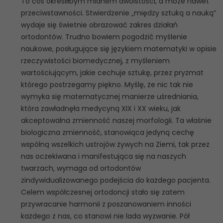
To coś określiłbym mianem dwoistości, a może nawet
przeciwstawności. Stwierdzenie „między sztuką a nauką”
wydaje się świetnie obrazować zakres działań
ortodontów. Trudno bowiem pogodzić myślenie
naukowe, posługujące się językiem matematyki w opisie
rzeczywistości biomedycznej, z myśleniem
wartościującym, jakie cechuje sztukę, przez pryzmat
którego postrzegamy piękno. Myślę, że nic tak nie
wymyka się matematycznej manierze uśredniania,
która zawładnęła medycyną XIX i XX wieku, jak
akceptowalna zmienność naszej morfologii. Ta właśnie
biologiczna zmienność, stanowiąca jedyną cechę
wspólną wszelkich ustrojów żywych na Ziemi, tak przez
nas oczekiwana i manifestująca się na naszych
twarzach, wymaga od ortodontów
zindywidualizowanego podejścia do każdego pacjenta.
Celem współczesnej ortodoncji stało się zatem
przywracanie harmonii z poszanowaniem inności
każdego z nas, co stanowi nie lada wyzwanie. Pół