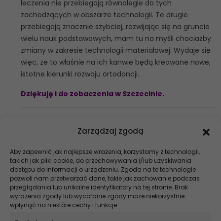
leczenia nie przebiegają równolegle do tych
zachodzących w obszarze technologii. Te drugie
przebiegają znacznie szybciej, rozwijając się na gruncie
wielu nauk podstawowych, mam tu na myśli chociażby
zmiany w zakresie technologii materiałowej. Wydaje się
więc, że to właśnie na ich kanwie będą kreowane nowe,
istotne kierunki rozwoju ortodoncji.
Dziękuję i do zobaczenia w Szczecinie.
Fotografie:
Zarządzaj zgodą
Maciej Ochman | BadCompany.pl
Aby zapewnić jak najlepsze wrażenia, korzystamy z technologii,
takich jak pliki cookie, do przechowywania i/lub uzyskiwania
Szukaj
dostępu do informacji o urządzeniu. Zgoda na te technologie
pozwoli nam przetwarzać dane, takie jak zachowanie podczas
Stomatologia NEWS
przeglądania lub unikalne identyfikatory na tej stronie. Brak
wyrażenia zgody lub wycofanie zgody może niekorzystnie
wpłynąć na niektóre cechy i funkcje.
Szybsze gojenie, krótszy czas na fotelu – co zmienia elektrochirurgia
w stomatologii