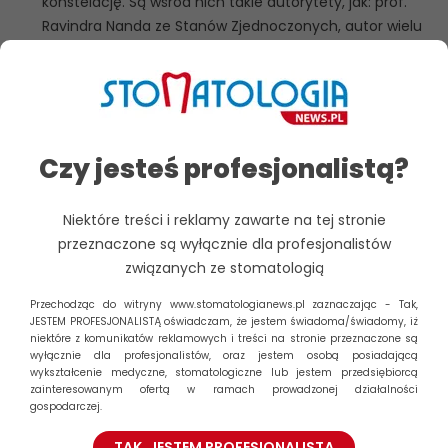
konstelację. Są wśród nich takie autorytety, jak: prof.
Ravindra Nanda ze Stanów Zjednoczonych, autor wielu
podręczników i autorytet w zakresie szeroko pojętej
biomechaniki; prof. Tomasz Gedrange z Niemiec,
wybitny naukowiec zajmujący się leczeniem
interdyscyplinarnym w aspekcie naukowym i klinicznym;
prof. Benedict Wilmes z Niemiec, doskonały praktyk,
Czy jesteś profesjonalistą?
ogniskujący swoje zainteresowania wokół aspektów
zakotwienia szkieletowego; dr Frank Weiland z Austrii,
który podzieli się z nami swoimi długoletnimi
Niektóre treści i reklamy zawarte na tej stronie
spostrzeżeniami dotyczącymi wciąż wzbudzających
przeznaczone są wyłącznie dla profesjonalistów
kontrowersje zamków samoligaturujących; dr Monica
związanych ze stomatologią
Palmer z Niemiec, znakomity praktyk i orędownik
Przechodząc do witryny www.stomatologianews.pl zaznaczając - Tak,
leczenia interdyscyplinarnego, czy w końcu dr Andrea
JESTEM PROFESJONALISTĄ oświadczam, że jestem świadoma/świadomy, iż
Bazzucchi z Włoch, który przedstawi doświadczenia z
niektóre z komunikatów reklamowych i treści na stronie przeznaczone są
wyłącznie dla profesjonalistów, oraz jestem osobą posiadającą
systemem Invisalign, rozwiązującym problem
wykształcenie medyczne, stomatologiczne lub jestem przedsiębiorcą
pogorszenia estetyki w fazie aktywnego leczenia
zainteresowanym ofertą w ramach prowadzonej działalności
gospodarczej.
ortodontycznego. Warto podkreślić, że zaproszenie tylu
wspaniałych gości było możliwe dzięki ogromnemu
TAK, JESTEM PROFESIONALISTĄ