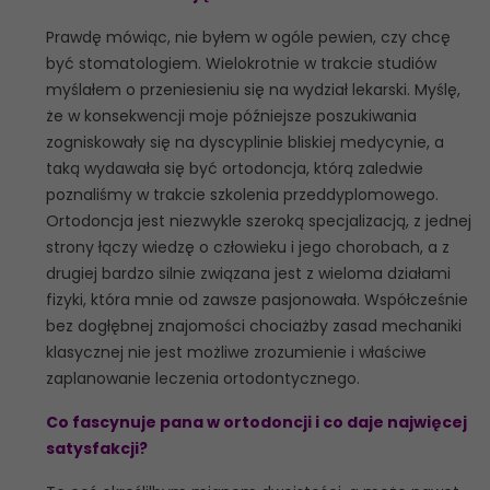
Prawdę mówiąc, nie byłem w ogóle pewien, czy chcę
być stomatologiem. Wielokrotnie w trakcie studiów
myślałem o przeniesieniu się na wydział lekarski. Myślę,
że w konsekwencji moje późniejsze poszukiwania
zogniskowały się na dyscyplinie bliskiej medycynie, a
taką wydawała się być ortodoncja, którą zaledwie
poznaliśmy w trakcie szkolenia przeddyplomowego.
Ortodoncja jest niezwykle szeroką specjalizacją, z jednej
strony łączy wiedzę o człowieku i jego chorobach, a z
drugiej bardzo silnie związana jest z wieloma działami
fizyki, która mnie od zawsze pasjonowała. Współcześnie
bez dogłębnej znajomości chociażby zasad mechaniki
klasycznej nie jest możliwe zrozumienie i właściwe
zaplanowanie leczenia ortodontycznego.
Co fascynuje pana w ortodoncji i co daje najwięcej
satysfakcji?