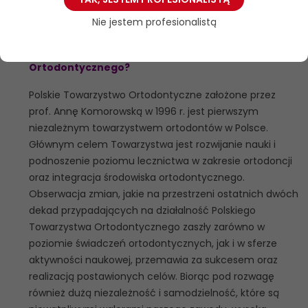
zaangażowaniu prezes Polskiego Towarzystwa
Nie jestem profesionalistą
Ortodontycznego prof. Ewy Czochrowskiej.
Jak wygląda działalność Polskiego Towarzystwa
Ortodontycznego?
Polskie Towarzystwo Ortodontyczne założone przez
prof. Annę Komorowską w 1996 r. jest pierwszym
niezależnym towarzystwem ortodontów w Polsce.
Głównym celem Towarzystwa jest rozwijanie nauki i
podnoszenie poziomu lecznictwa w zakresie ortodoncji
oraz integracja środowiska ortodontycznego.
Obserwacja zmian, jakie na przestrzeni ostatnich dwóch
dekad przypadających na działalność Polskiego
Towarzystwa Ortodontycznego zaszły zarówno w
poziomie świadczeń ortodontycznych, jak i w sferze
aktywności naukowej, przemawia za sukcesem oraz
realizacją postawionych celów. Biorąc pod rozwagę
również dużą niezależność i samodzielność, które są