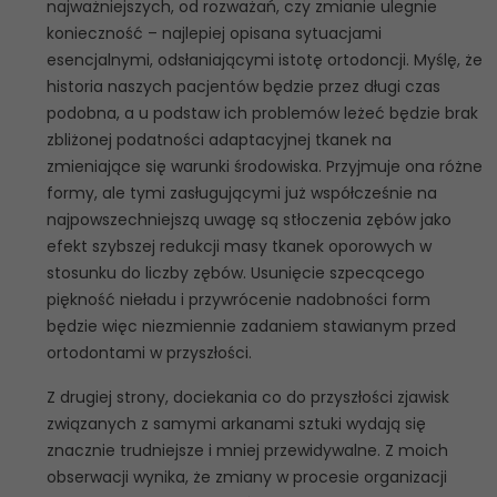
najważniejszych, od rozważań, czy zmianie ulegnie
konieczność – najlepiej opisana sytuacjami
esencjalnymi, odsłaniającymi istotę ortodoncji. Myślę, że
historia naszych pacjentów będzie przez długi czas
podobna, a u podstaw ich problemów leżeć będzie brak
zbliżonej podatności adaptacyjnej tkanek na
zmieniające się warunki środowiska. Przyjmuje ona różne
formy, ale tymi zasługującymi już współcześnie na
najpowszechniejszą uwagę są stłoczenia zębów jako
efekt szybszej redukcji masy tkanek oporowych w
stosunku do liczby zębów. Usunięcie szpecącego
piękność nieładu i przywrócenie nadobności form
będzie więc niezmiennie zadaniem stawianym przed
ortodontami w przyszłości.
Z drugiej strony, dociekania co do przyszłości zjawisk
związanych z samymi arkanami sztuki wydają się
znacznie trudniejsze i mniej przewidywalne. Z moich
obserwacji wynika, że zmiany w procesie organizacji