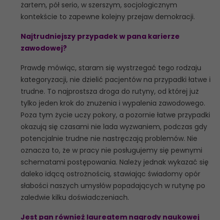
żartem, pół serio, w szerszym, socjologicznym
kontekście to zapewne kolejny przejaw demokracji.
Najtrudniejszy przypadek w pana karierze
zawodowej?
Prawdę mówiąc, staram się wystrzegać tego rodzaju
kategoryzacji, nie dzielić pacjentów na przypadki łatwe i
trudne. To najprostsza droga do rutyny, od której już
tylko jeden krok do znużenia i wypalenia zawodowego.
Poza tym życie uczy pokory, a pozornie łatwe przypadki
okazują się czasami nie lada wyzwaniem, podczas gdy
potencjalnie trudne nie nastręczają problemów. Nie
oznacza to, że w pracy nie posługujemy się pewnymi
schematami postępowania. Należy jednak wykazać się
daleko idącą ostrożnością, stawiając świadomy opór
słabości naszych umysłów popadających w rutynę po
zaledwie kilku doświadczeniach.
Jest pan również laureatem nagrody naukowej