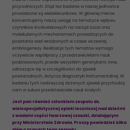
przyrodniczych. Stąd też badania w naszej jednostce
prowadzone są wielokierunkowo. W głównej mierze
koncentrujemy naszą uwagę na tematyce wpływu
czynników środowiskowych na narząd żucia oraz
molekularnych mechanizmach prowadzących do
powstania wad wrodzonych w czasie wczesnej
embriogenezy. Realizacja tych tematów wymaga
oczywiście współpracy z przedstawicielami nauk
podstawowych, przede wszystkim genetykami. Inne,
odnoszące się w szczególności do zjawisk
powtarzalnych, dotyczą diagnostyki instrumentalnej. W
badaniu tych nadzwyczaj złożonych zjawisk przychodzą
nam w sukurs przedstawiciele nauk ścisłych.
Jest pan również członkiem zespołu ds.
wielospecjalistycznej opieki leczniczej nad dziećmi
z wadami części twarzowej czaszki, działającym
przy Ministerstwie Zdrowia. Proszę powiedzieć kilka
słów o pracach tego zespołu.