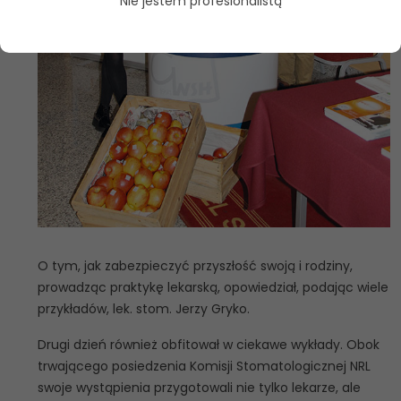
Nie jestem profesionalistą
O tym, jak zabezpieczyć przyszłość swoją i rodziny,
prowadząc praktykę lekarską, opowiedział, podając wiele
przykładów, lek. stom. Jerzy Gryko.
Drugi dzień również obfitował w ciekawe wykłady. Obok
trwającego posiedzenia Komisji Stomatologicznej NRL
swoje wystąpienia przygotowali nie tylko lekarze, ale