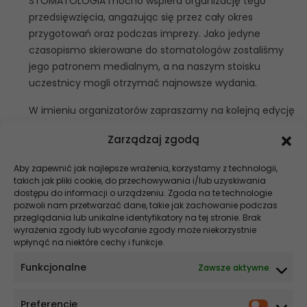
STOMATOLOGIA mocno wspiera organizację tego
przedsięwzięcia, angażując się przez cały okres
przygotowań oraz podczas imprezy. Jako jedyne
czasopismo skierowane do stomatologów zostaliśmy
jego patronem medialnym, a na naszym stoisku
uczestnicy mogli otrzymać najnowsze wydania.
W imieniu organizatorów zapraszamy na kolejną edycję
w 2016 roku.
Zarządzaj zgodą
Redakcja
Aby zapewnić jak najlepsze wrażenia, korzystamy z technologii,
takich jak pliki cookie, do przechowywania i/lub uzyskiwania
Szukaj
dostępu do informacji o urządzeniu. Zgoda na te technologie
pozwoli nam przetwarzać dane, takie jak zachowanie podczas
Stomatologia NEWS
przeglądania lub unikalne identyfikatory na tej stronie. Brak
wyrażenia zgody lub wycofanie zgody może niekorzystnie
wpłynąć na niektóre cechy i funkcje.
Szybsze gojenie, krótszy czas na fotelu – co zmienia elektrochirurgia
w stomatologii
Funkcjonalne
Zawsze aktywne
Co wpływa na cenę implantu? Wyjaśniamy!
Preferencje
Ekonomia i ergonomia w nowoczesnej implantologii. Dlaczego