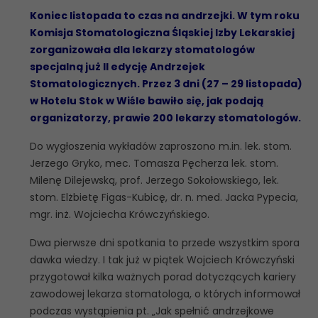
Koniec listopada to czas na andrzejki. W tym roku
Komisja Stomatologiczna Śląskiej Izby Lekarskiej
zorganizowała dla lekarzy stomatologów
specjalną już II edycję Andrzejek
Stomatologicznych.
Przez 3 dni (27 – 29 listopada)
w Hotelu Stok w Wiśle bawiło się, jak podają
organizatorzy, prawie 200 lekarzy stomatologów.
Do wygłoszenia wykładów zaproszono m.in. lek. stom.
Jerzego Gryko, mec. Tomasza Pęcherza lek. stom.
Milenę Dilejewską, prof. Jerzego Sokołowskiego, lek.
stom. Elżbietę Figas-Kubicę, dr. n. med. Jacka Pypecia,
mgr. inż. Wojciecha Krówczyńskiego.
Dwa pierwsze dni spotkania to przede wszystkim spora
dawka wiedzy. I tak już w piątek Wojciech Krówczyński
przygotował kilka ważnych porad dotyczących kariery
zawodowej lekarza stomatologa, o których informował
podczas wystąpienia pt. „Jak spełnić andrzejkowe