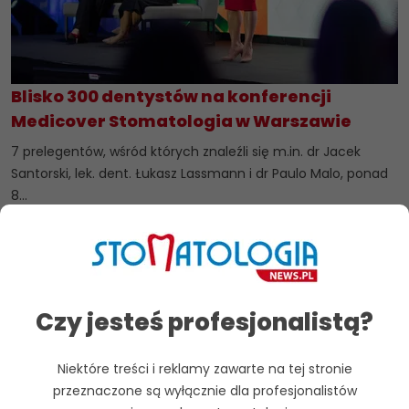
Blisko 300 dentystów na konferencji
Medicover Stomatologia w Warszawie
7 prelegentów, wśród których znaleźli się m.in. dr Jacek
Santorski, lek. dent. Łukasz Lassmann i dr Paulo Malo, ponad
8...
Czytaj dalej
Czy jesteś profesjonalistą?
Niektóre treści i reklamy zawarte na tej stronie
przeznaczone są wyłącznie dla profesjonalistów