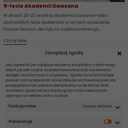
5-lecie Akademii Dawsona
W dniach 20-22 września Akademia Dawsona Polska
obchodziła 5-lecie działalności w ramach wydarzenia
Dawson Reunion. Nie była to zwykła konferencja,...
Czytaj dalej
Zarządzaj zgodą
1
2
3
4
5
…
13
14
15
16
17
Aby zapewnić jak najlepsze wrażenia, korzystamy z technologii,
takich jak pliki cookie, do przechowywania i/lub uzyskiwania
Szukaj
dostępu do informacji o urządzeniu. Zgoda na te technologie
pozwoli nam przetwarzać dane, takie jak zachowanie podczas
Stomatologia NEWS
przeglądania lub unikalne identyfikatory na tej stronie. Brak
wyrażenia zgody lub wycofanie zgody może niekorzystnie
wpłynąć na niektóre cechy i funkcje.
Szybsze gojenie, krótszy czas na fotelu – co zmienia elektrochirurgia
w stomatologii
Funkcjonalne
Zawsze aktywne
Co wpływa na cenę implantu? Wyjaśniamy!
Preferencje
Ekonomia i ergonomia w nowoczesnej implantologii. Dlaczego
systemy MIS są optymalnym wyborem dla praktyki nastawionej na