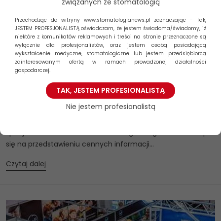
związanych ze stomatologią
Przechodząc do witryny www.stomatologianews.pl zaznaczając - Tak,
JESTEM PROFESJONALISTĄ oświadczam, że jestem świadoma/świadomy, iż
niektóre z komunikatów reklamowych i treści na stronie przeznaczone są
wyłącznie dla profesjonalistów, oraz jestem osobą posiadającą
wykształcenie medyczne, stomatologiczne lub jestem przedsiębiorcą
zainteresowanym ofertą w ramach prowadzonej działalności
gospodarczej.
TAK, JESTEM PROFESIONALISTĄ
Spotkanie ekspertów na „Geistlich + YOU2”
Nie jestem profesionalistą
Z wiedzy światowej klasy ekspertów skorzystało około 6000
specjalistów w dziedzinie stomatologii. Kongres online skupił
się na przedstawieniu cennych informacji...
Czytaj dalej