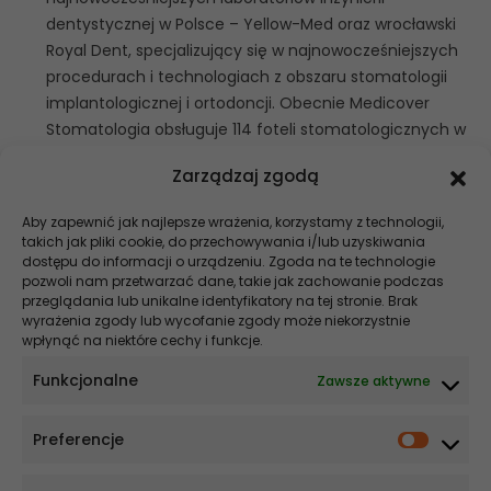
dentystycznej w Polsce – Yellow-Med oraz wrocławski
Royal Dent, specjalizujący się w najnowocześniejszych
procedurach i technologiach z obszaru stomatologii
implantologicznej i ortodoncji. Obecnie Medicover
Stomatologia obsługuje 114 foteli stomatologicznych w
27 lokalizacjach.
Zarządzaj zgodą
Źródło i zdjęcia: Medicover
Aby zapewnić jak najlepsze wrażenia, korzystamy z technologii,
takich jak pliki cookie, do przechowywania i/lub uzyskiwania
Szukaj
dostępu do informacji o urządzeniu. Zgoda na te technologie
pozwoli nam przetwarzać dane, takie jak zachowanie podczas
Stomatologia NEWS
przeglądania lub unikalne identyfikatory na tej stronie. Brak
wyrażenia zgody lub wycofanie zgody może niekorzystnie
wpłynąć na niektóre cechy i funkcje.
Szybsze gojenie, krótszy czas na fotelu – co zmienia elektrochirurgia
w stomatologii
Funkcjonalne
Zawsze aktywne
Co wpływa na cenę implantu? Wyjaśniamy!
Preferencje
Ekonomia i ergonomia w nowoczesnej implantologii. Dlaczego
systemy MIS są optymalnym wyborem dla praktyki nastawionej na
skalowalność?