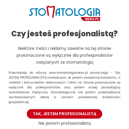
Clinic posiada wysokie kompetencje w zakresie
stomatologii estetycznej, leczenia implantologicznego i
protetycznego, a pracujący tu lekarze należą do
elitarnego grona członków Stowarzyszenia Mistrzów
Czy jesteś profesjonalistą?
Implantologii. Klinika wyposażona jest w
najnowocześniejsze rozwiązania technologiczne, m.in.
skanery wewnątrzustne, cyfrową tomografię stożkową,
Niektóre treści i reklamy zawarte na tej stronie
mikroskopy stomatologiczne czy radiowizjografię
przeznaczone są wyłącznie dla profesjonalistów
cyfrową. Pacjenci mogą wykonać dzięki temu wszystkie
związanych ze stomatologią
konieczne badania radiologiczne na miejscu – zarówno
Przechodząc do witryny www.stomatologianews.pl zaznaczając - Tak,
małe zdjęcia zębowe, jak i tomografię stożkową
JESTEM PROFESJONALISTĄ oświadczam, że jestem świadoma/świadomy, iż
potrzebną między innymi do zabiegu implantacji, a
niektóre z komunikatów reklamowych i treści na stronie przeznaczone są
wyłącznie dla profesjonalistów, oraz jestem osobą posiadającą
także do leczenia kanałowego czy usunięcia na przykład
wykształcenie medyczne, stomatologiczne lub jestem przedsiębiorcą
zatrzymanych ósemek.
zainteresowanym ofertą w ramach prowadzonej działalności
gospodarczej.
Jest nam niezwykle miło, że firma Medicover,
TAK, JESTEM PROFESIONALISTĄ
dostrzegając naszą siłę na rynku stomatologicznym,
podjęła decyzję o rozpoczęciu współpracy z kliniką
Nie jestem profesionalistą
Śmigiel Implant Master Clinic, jako jedyną kliniką