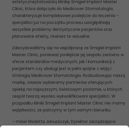
estetycznej.Katowicką klinikę Śmigiel Implant Master
Clinic, która dołączyła do Medicover Stomatologia,
charakteryzuje kompleksowe podejście do leczenia –
specjaliści już na początku procesu uwzględniają
wszystkie problemy dentystyczne pacjentów oraz
planowane efekty, również te wizualne.
Zdecydowaliśmy się na współpracę ze Śmigiel Implant
Master Clinic, ponieważ podejście jej zespołu zarówno w
sferze standardów medycznych, jak i komunikacji z
pacjentem czy obsługi jest w pełni spójne z wizją i
strategią Medicover Stomatologia. Rozbudowując naszą
markę, zawsze wybieramy partnerów oferujących
opiekę na najwyższym, światowym poziomie, u których
zespół tworzą wysoko wykwalifikowani specjaliści. W
przypadku kliniki Śmigiel Implant Master Clinic nie mamy
wątpliwości, że patrzymy w tym samym kierunku
– mówi Wioletta Januszczyk, Dyrektor zarządzająca
Medicover Stomatologia. Klinika Śmigiel Implant Master