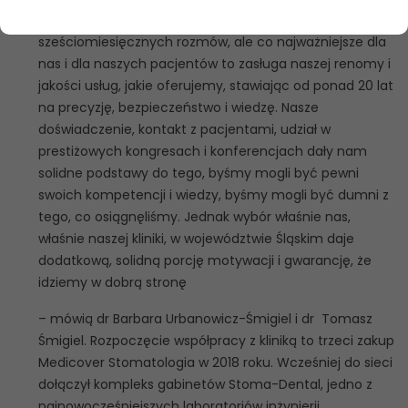
implantologiczną na Śląsku. Jest to efekt ponad
sześciomiesięcznych rozmów, ale co najważniejsze dla
nas i dla naszych pacjentów to zasługa naszej renomy i
jakości usług, jakie oferujemy, stawiając od ponad 20 lat
na precyzję, bezpieczeństwo i wiedzę. Nasze
doświadczenie, kontakt z pacjentami, udział w
prestiżowych kongresach i konferencjach dały nam
solidne podstawy do tego, byśmy mogli być pewni
swoich kompetencji i wiedzy, byśmy mogli być dumni z
tego, co osiągnęliśmy. Jednak wybór właśnie nas,
właśnie naszej kliniki, w województwie Śląskim daje
dodatkową, solidną porcję motywacji i gwarancję, że
idziemy w dobrą stronę
– mówią dr Barbara Urbanowicz-Śmigiel i dr Tomasz
Śmigiel. Rozpoczęcie współpracy z kliniką to trzeci zakup
Medicover Stomatologia w 2018 roku. Wcześniej do sieci
dołączył kompleks gabinetów Stoma-Dental, jedno z
najnowocześniejszych laboratoriów inżynierii