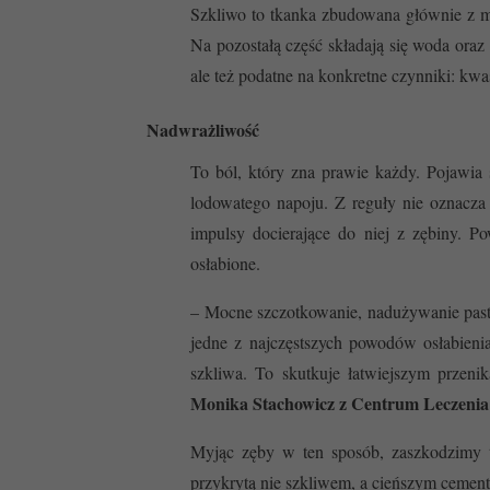
Szkliwo to tkanka zbudowana głównie z mi
Na pozostałą część składają się woda oraz
ale też podatne na konkretne czynniki: kwas
Nadwrażliwość
To ból, który zna prawie każdy. Pojawia 
lodowatego napoju. Z reguły nie oznacza
impulsy docierające do niej z zębiny. 
osłabione.
– Mocne szczotkowanie, nadużywanie past 
jedne z najczęstszych powodów osłabienia
szkliwa. To skutkuje łatwiejszym przen
Monika Stachowicz z Centrum Leczenia 
Myjąc zęby w ten sposób, zaszkodzimy te
przykrytą nie szkliwem, a cieńszym cemen