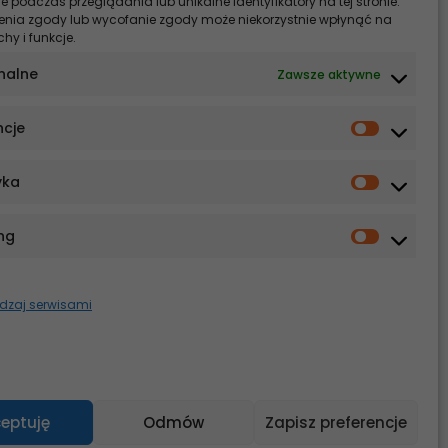
 podczas przeglądania lub unikalne identyfikatory na tej stronie.
mi, jak
enia zgody lub wycofanie zgody może niekorzystnie wpłynąć na
chy i funkcje.
lizacji,
nalne
Zawsze aktywne
mogących
ncje
związek
 lepiej
yka
mach np.
ng
tykach i
jest ona
dzaj serwisami
eptuję
Odmów
Zapisz preferencje