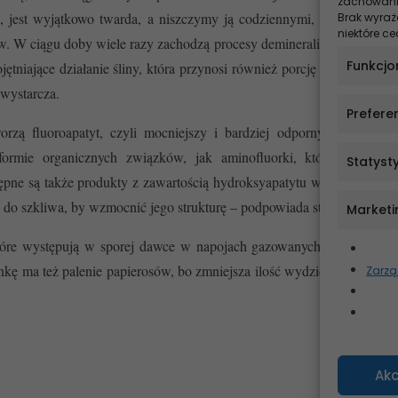
zachowanie
 jest wyjątkowo twarda, a niszczymy ją codziennymi, złymi nawyka
Brak wyraż
niektóre ce
. W ciągu doby wiele razy zachodzą procesy demineralizacji i reminera
Funkcjo
jętniające działanie śliny, która przynosi również porcję minerałów 
 wystarcza.
Prefere
orzą fluoroapatyt, czyli mocniejszy i bardziej odporny na kwasy 
ormie organicznych związków, jak aminofluorki, które są jeszcze
Statyst
ępne są także produkty z zawartością hydroksyapatytu w różnych for
 do szkliwa, by wzmocnić jego strukturę – podpowiada stomatolog.
Marketi
tóre występują w sporej dawce w napojach gazowanych, tzw. energe
ma też palenie papierosów, bo zmniejsza ilość wydzielanej śliny, a 
Zarzą
Akc