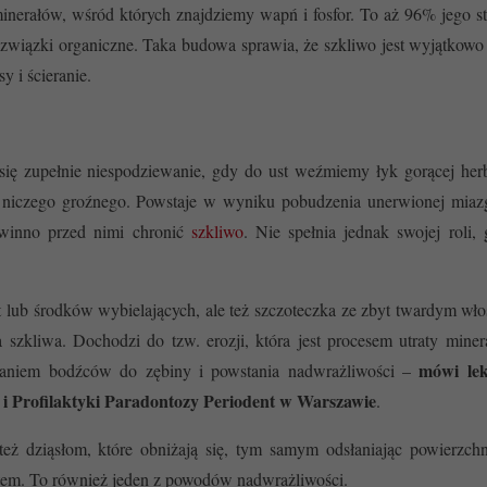
nerałów, wśród których znajdziemy wapń i fosfor. To aż 96% jego st
 związki organiczne. Taka budowa sprawia, że szkliwo jest wyjątkowo
y i ścieranie.
się zupełnie niespodziewanie, gdy do ust weźmiemy łyk gorącej her
 niczego groźnego. Powstaje w wyniku pobudzenia unerwionej miazg
Powinno przed nimi chronić
szkliwo
. Nie spełnia jednak swojej roli, 
lub środków wybielających, ale też szczoteczka ze zbyt twardym wło
 szkliwa. Dochodzi do tzw. erozji, która jest procesem utraty mine
mówi
le
ikaniem bodźców do zębiny i powstania nadwrażliwości –
i Profilaktyki Paradontozy Periodent w Warszawie
.
ż dziąsłom, które obniżają się, tym samym odsłaniając powierzchn
tem. To również jeden z powodów nadwrażliwości.