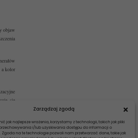
wy objaw
szczenia
inerałów
 a kolor
izacyjne
suje się
Zarządzaj zgodą
ć jak najlepsze wrażenia, korzystamy z technologii, takich jak pliki
 przechowywania i/lub uzyskiwania dostępu do informacji o
. Zgoda na te technologie pozwoli nam przetwarzać dane, takie jak
z ciasno