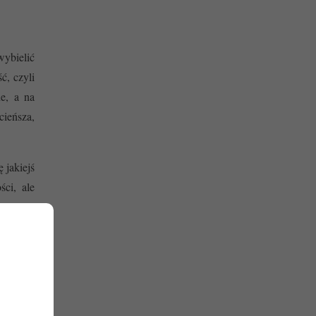
wybielić
ć, czyli
ne, a na
cieńsza,
 jakiejś
ci, ale
ważnymi
hnicę –
hniejsze
higieny