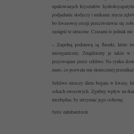
upakowanych kryształów hydroksyapatytu,
podjadanie słodyczy i unikanie mycia zębów
bo kwasowej erozji przeciwstawia się zobo
zastąpić te utracone. Czasami to jednak nie
– Zupełną podstawą są fluorki, które tw
nieorganiczny. Znajdziemy je także w f
przyswajane przez szkliwo. Na rynku dost
nano, co pozwala mu skuteczniej przenikać
Szkliwo niszczy dieta bogata w kwasy, k
sokach owocowych. Zgubny wpływ na tkankę 
niezbędna, by utrzymać jego ochronę.
foto: adobestock