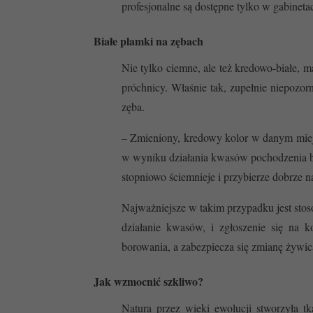
profesjonalne są dostępne tylko w gabineta
Białe plamki na zębach
Nie tylko ciemne, ale też kredowo-białe,
próchnicy. Właśnie tak, zupełnie niepozor
zęba.
– Zmieniony, kredowy kolor w danym miejsc
w wyniku działania kwasów pochodzenia bak
stopniowo ściemnieje i przybierze dobrze 
Najważniejsze w takim przypadku jest stos
działanie kwasów, i zgłoszenie się na k
borowania, a zabezpiecza się zmianę żywic
Jak wzmocnić szkliwo?
Natura przez wieki ewolucji stworzyła t