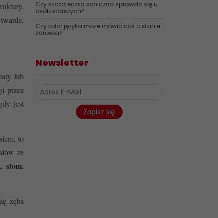
Czy szczoteczka soniczna sprawdzi się u
ruktury.
osób starszych?
 twarde,
Czy kolor języka może mówić coś o stanie
zdrowia?
Newsletter
baty lub
i przez
gdy jest
Zapisz się
siem, to
rałów ze
k. stom.
ię zęba