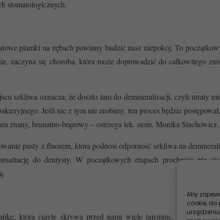
ch stomatologicznych.
 matowe plamki na zębach powinny budzić nasz niepokój. To początko
nie, zaczyna się choroba, która może doprowadzić do całkowitego zni
u szkliwa oznacza, że doszło tam do demineralizacji, czyli utraty m
teryjnego. Jeśli nic z tym nie zrobimy, ten proces będzie postępował,
nam znany, brunatno-brązowy – ostrzega lek. stom. Monika Stachowicz.
owanie pasty z fluorem, która podnosi odporność szkliwa na demineral
onsultację do dentysty. W początkowych etapach próchnicy nie sto
ą.
Aby zapewni
cookie, do
urządzeniu
kankę, która ciągle skrywa przed nami wiele tajemnic. Zbudowana 