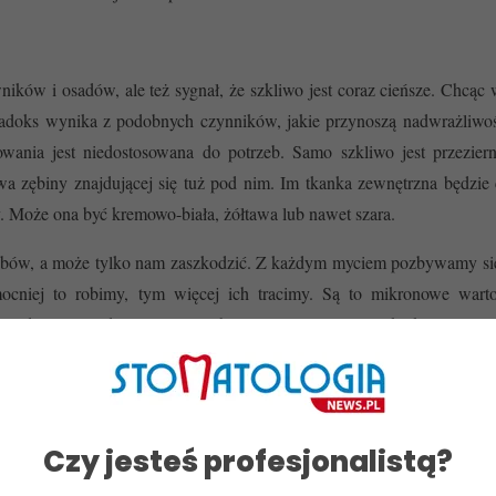
ników i osadów, ale też sygnał, że szkliwo jest coraz cieńsze. Chcąc 
radoks wynika z podobnych czynników, jakie przynoszą nadwrażliwoś
owania jest niedostosowana do potrzeb. Samo szkliwo jest przezier
wa zębiny znajdującej się tuż pod nim. Im tkanka zewnętrzna będzie 
y. Może ona być kremowo-biała, żółtawa lub nawet szara.
zębów, a może tylko nam zaszkodzić. Z każdym myciem pozbywamy się
ocniej to robimy, tym więcej ich tracimy. Są to mikronowe wartoś
iej dwa razy dziennie, to z biegiem lat może to skutkować po
łe lub szarawe, do tego nadwrażliwe i bardziej podatne na próc
rzne nazywamy abrazją, która może mieć wiele powodów. Najpowszec
Czy jesteś profesjonalistą?
zbyt mocnym myciem zębów, nieodpowiednim doborem środków do 