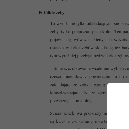
Pożółkłe zęby
To wynik nie tylko odkładających się barw
zęby, tylko pogarszamy ich kolor. Ten pa
pojawia się wówczas, kiedy siła szczotk
ostateczny kolor zębów składa się też bar
tym wyraźniej przebijał będzie kolor zębin
– Silne szczotkowanie wcale nie wybieli 
części minerałów z powierzchni, a im m
zakładając, że zęby myjemy przynajmn
konsekwencjami. Nasze zęby będą pożółk
przestrzega stomatolog.
Ścieranie szkliwa przez czynniki zewnęt
są kwestie związane z niewłaściwym, 