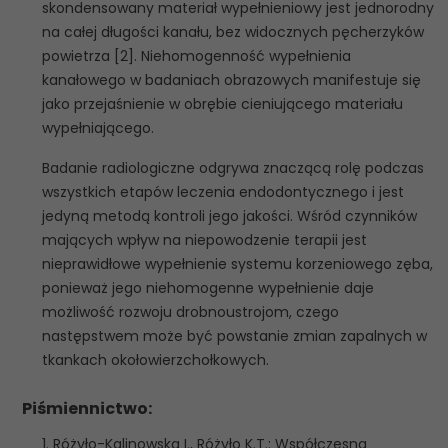
skondensowany materiał wypełnieniowy jest jednorodny
na całej długości kanału, bez widocznych pęcherzyków
powietrza [2]. Niehomogenność wypełnienia
kanałowego w badaniach obrazowych manifestuje się
jako przejaśnienie w obrębie cieniującego materiału
wypełniającego.
Badanie radiologiczne odgrywa znaczącą rolę podczas
wszystkich etapów leczenia endodontycznego i jest
jedyną metodą kontroli jego jakości. Wśród czynników
mających wpływ na niepowodzenie terapii jest
nieprawidłowe wypełnienie systemu korzeniowego zęba,
ponieważ jego niehomogenne wypełnienie daje
możliwość rozwoju drobnoustrojom, czego
następstwem może być powstanie zmian zapalnych w
tkankach okołowierzchołkowych.
Piśmiennictwo:
1. Różyło-Kalinowska I., Różyło K.T.: Współczesna