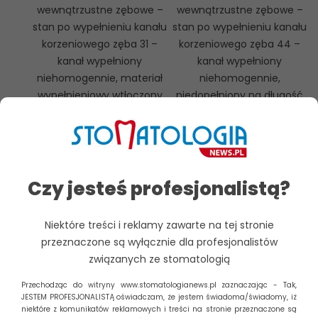
wewnątrzustne zębowe –
wewnątrzustne zębowe –
stan po wypełnieniu kanału
stan po wypełnieniu kanału
korzeniowego zęba 31 –
korzeniowego zęba 44 –
kanał wypełniony
kanał wypełniony
niehomogennie, materiał
niehomogennie,
wypełnieniowy wtłoczony
niedopełniony na długość
poza wierzchołek korzenia,
roboczą, ubytek struktury
poszerzona szpara ozębnej.
kości dobrze odgraniczony
od otoczenia, o wymiarach
ok. 15,40 x 11,30 mm, między
korzeniami 44-43
Czy jesteś profesjonalistą?
powodujący
przemieszczenie zęba 43.
Niektóre treści i reklamy zawarte na tej stronie
przeznaczone są wyłącznie dla profesjonalistów
związanych ze stomatologią
Fot. 9. Zdjęcie
Fot. 10. Zdjęcie
Przechodząc do witryny www.stomatologianews.pl zaznaczając - Tak,
pantomograficzne – stan
pantomograficzne – stan
JESTEM PROFESJONALISTĄ oświadczam, że jestem świadoma/świadomy, iż
po wypełnieniu kanału
po wypełnieniu kanałów
niektóre z komunikatów reklamowych i treści na stronie przeznaczone są