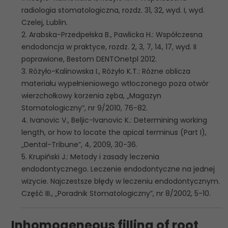
radiologia stomatologiczna, rozdz. 31, 32, wyd. I, wyd.
Czelej, Lublin.
2. Arabska-Przedpełska B., Pawlicka H.: Współczesna
endodoncja w praktyce, rozdz. 2, 3, 7, 14, 17, wyd. II
poprawione, Bestom DENTOnetpl 2012.
3. Różyło-Kalinowska I., Różyło K.T.: Różne oblicza
materiału wypełnieniowego wtłoczonego poza otwór
wierzchołkowy korzenia zęba, „Magazyn
Stomatologiczny”, nr 9/2010, 76-82.
4. Ivanovic V., Beljic-Ivanovic K.: Determining working
length, or how to locate the apical terminus (Part I),
„Dental-Tribune”, 4, 2009, 30-36.
5. Krupiński J.: Metody i zasady leczenia
endodontycznego. Leczenie endodontyczne na jednej
wizycie. Najczestsze błędy w leczeniu endodontycznym.
Część III., „Poradnik Stomatologiczny”, nr 8/2002, 5-10.
Inhomogeneous filling of root