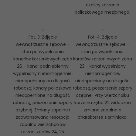
okolicy korzenia
policzkowego mezjalnego.
Fot. 3. Zdjęcie
Fot. 4. Zdjęcie
wewnątrzustne zębowe –
wewnątrzustne zębowe –
stan po wypełnieniu
stan po wypełnieniu
kanałów korzeniowych zęba
kanałów korzeniowych zęba
26 – kanał podniebienny
23 – kanał wypełniony
wypełniony niehomogennie,
niehomogennie,
niedopełniony na długość
niedopełniony na długość
roboczą, kanały policzkowe
roboczą, poszerzenie szpary
niedopełnione na długość
ozębnej. Przy wierzchołku
roboczą, poszerzenie szpary
korzenia zęba 22 widoczna
ozębnej. Zmiany zapalne i
zmiana zapalna o
zaawansowana resorpcja
charakterze ziarniniaka.
zapalna wierzchołków
korzeni zębów 24, 25.