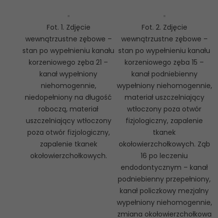
Fot. 1. Zdjęcie
Fot. 2. Zdjęcie
wewnątrzustne zębowe –
wewnątrzustne zębowe –
stan po wypełnieniu kanału
stan po wypełnieniu kanału
korzeniowego zęba 21 –
korzeniowego zęba 15 –
kanał wypełniony
kanał podniebienny
niehomogennie,
wypełniony niehomogennie,
niedopełniony na długość
materiał uszczelniający
roboczą, materiał
wtłoczony poza otwór
uszczelniający wtłoczony
fizjologiczny, zapalenie
poza otwór fizjologiczny,
tkanek
zapalenie tkanek
okołowierzchołkowych. Ząb
okołowierzchołkowych.
16 po leczeniu
endodontycznym – kanał
podniebienny przepełniony,
kanał policzkowy mezjalny
wypełniony niehomogennie,
zmiana okołowierzchołkowa