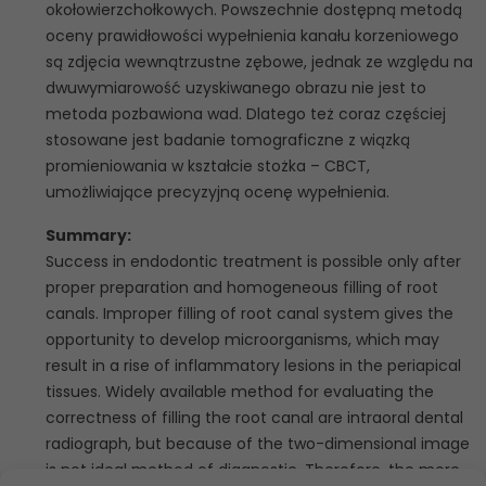
okołowierzchołkowych. Powszechnie dostępną metodą
oceny prawidłowości wypełnienia kanału korzeniowego
są zdjęcia wewnątrzustne zębowe, jednak ze względu na
dwuwymiarowość uzyskiwanego obrazu nie jest to
metoda pozbawiona wad. Dlatego też coraz częściej
stosowane jest badanie tomograficzne z wiązką
promieniowania w kształcie stożka – CBCT,
umożliwiające precyzyjną ocenę wypełnienia.
Summary:
Success in endodontic treatment is possible only after
proper preparation and homogeneous filling of root
canals. Improper filling of root canal system gives the
opportunity to develop microorganisms, which may
result in a rise of inflammatory lesions in the periapical
tissues. Widely available method for evaluating the
correctness of filling the root canal are intraoral dental
radiograph, but because of the two-dimensional image
is not ideal method of diagnostic. Therefore, the more