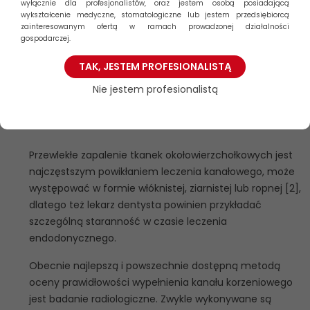
wyłącznie dla profesjonalistów, oraz jestem osobą posiadającą
korzeniowego zęba 12 –
zęba 45, 46. Niehomogenne
wykształcenie medyczne, stomatologiczne lub jestem przedsiębiorcą
kanał wypełniony
wypełnienie kanału
zainteresowanym ofertą w ramach prowadzonej działalności
niehomogennie, widoczna
mezjalnego językowego
gospodarczej.
zmiana okołowierzchołkowa.
zęba 46. Obecna zmiana
TAK, JESTEM PROFESIONALISTĄ
Zęby 22, 25, 32, 45 – brak
okołowierzchołkowa przy
homogenności wypełnienia
korzeniu mezjalnym zęba
Nie jestem profesionalistą
kanału, obecna poszerzona
46.
szpara ozębnej.
Przewlekłe zapalenie tkanek okołowierzchołkowych jest
najczęstszym powikłaniem leczenia kanałowego, może
występować w formie włóknistej, ziarnistej lub ropnej [2],
dlatego też lekarz dentysta powinien przykładać
szczególną staranność w czasie leczenia
endodonycznego.
Obecnie najlepszą i powszechnie dostępną metodą
oceny prawidłowości wypełnienia kanału korzeniowego
jest badanie radiologiczne. Zwykle wykonywane są