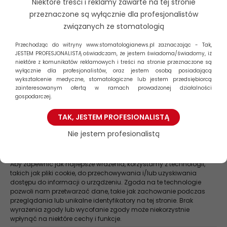
Niektóre treści i reklamy zawarte na tej stronie
przeznaczone są wyłącznie dla profesjonalistów
Posiedzeniu przewodniczył dr Rafał Kiełkowski,
związanych ze stomatologią
Wiceprezes Okręgowej Rady Lekarskiej w Katowicach.
Przechodząc do witryny www.stomatologianews.pl zaznaczając - Tak,
JESTEM PROFESJONALISTĄ oświadczam, że jestem świadoma/świadomy, iż
niektóre z komunikatów reklamowych i treści na stronie przeznaczone są
wyłącznie dla profesjonalistów, oraz jestem osobą posiadającą
JA
wykształcenie medyczne, stomatologiczne lub jestem przedsiębiorcą
zainteresowanym ofertą w ramach prowadzonej działalności
gospodarczej.
TAK, JESTEM PROFESIONALISTĄ
Nie jestem profesionalistą
Zarządzaj zgodą
Aby zapewnić jak najlepsze wrażenia, korzystamy z technologii,
takich jak pliki cookie, do przechowywania i/lub uzyskiwania
Szukaj
dostępu do informacji o urządzeniu. Zgoda na te technologie
pozwoli nam przetwarzać dane, takie jak zachowanie podczas
Stomatologia NEWS
przeglądania lub unikalne identyfikatory na tej stronie. Brak
wyrażenia zgody lub wycofanie zgody może niekorzystnie
wpłynąć na niektóre cechy i funkcje.
Szybsze gojenie, krótszy czas na fotelu – co zmienia elektrochirurgia