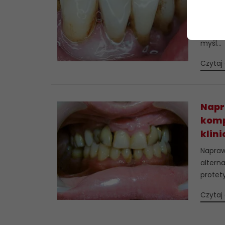
zęba
Postęp
zachow
myśl...
Czytaj 
Napr
komp
klin
Napraw
altern
protet
Czytaj 