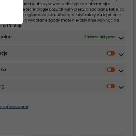
 przechowywania i/lub uzyskiwania dostępu do informacji o
. Zgoda na te technologie pozwoli nam przetwarzać dane, takie jak
, ale z
 podczas przeglądania lub unikalne identyfikatory na tej stronie.
ości. W
enia zgody lub wycofanie zgody może niekorzystnie wpłynąć na
chy i funkcje.
nalne
Zawsze aktywne
ncje
yka
ng
totną
ń
dzaj serwisami