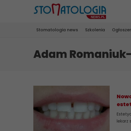
Stomatologia news
Szkolenia
Ogłosze
Adam Romaniuk
Nowo
este
Estety
lekarz 