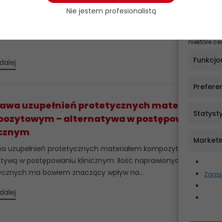
 żywego
cookie, do
Nie jestem profesionalistą
urządzeniu
owanie kliniczne w przypadku zęba zniszczonego przez próchnicę
zachowanie
aną żywotnością miazgi często sprawia klinicystom wiele trudn
Brak wyraż
niektóre ce
Funkcjo
dalej
Prefere
awa uzupełnień protetycznych materiałem
Statyst
ozytowym – alternatywa w postępowaniu
icznym
Marketi
a uzupełnień protetycznych materiałem kompozytowym jest is
atywą w postępowaniu klinicznym. Ilość naprawionych uzupełnie
ycznych ma bowiem znaczący wpływ na...
Zarzą
dalej