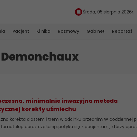
Środa, 05 sierpnia 2026r.
nia
Pacjent
Klinika
Rozmowy
Gabinet
Reportaż
-Demonchaux
czesna, minimalnie inwazyjna metoda
tycznej korekty uśmiechu
czna korekta diastem i trem w odcinku przednim W codziennej 
stomatolog coraz częściej spotyka się z pacjentami, którzy oprócz