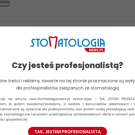
dalej
mineralizacja urazowa – etiologia, rozpoznani
pia
eralizacja szkliwa Hipomineralizacja szkliwa dotykająca zęby sta
Czy jesteś profesjonalistą?
 stadium zaawansowania jest wspólną cechą białych plam, fluo
eralizacji urazowej oraz...
tóre treści i reklamy zawarte na tej stronie przeznaczone są wyłą
dalej
dla profesjonalistów związanych ze stomatologią
dząc do witryny www.stomatologianews.pl zaznaczając - Tak, JESTEM PROFESJ
zam, że jestem świadoma/świadomy, iż niektóre z komunikatów reklamowych i t
przeznaczone są wyłącznie dla profesjonalistów, oraz jestem osobą posiadającą wyks
niki nowoczesnej stomatologii umożliwiające
, stomatologiczne lub jestem przedsiębiorcą zainteresowanym ofertą w ramach pr
awę kosmetyki, kształtu i ustawienia zębów.
ości gospodarczej.
ośrednia rozległa odbudowa estetyczna koro
TAK, JESTEM PROFESIONALISTĄ
Aby zapewni