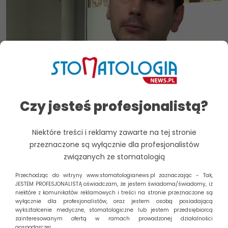
Czy jesteś profesjonalistą?
Wybielanie zębów coraz popularniejsze
Na zabieg wybielania zębów stać coraz więcej Polaków. Ceny
Niektóre treści i reklamy zawarte na tej stronie
w ostatnich latach mocno spadły. Metoda laserowa,
przeznaczone są wyłącznie dla profesjonalistów
uważana obecnie przez wielu...
związanych ze stomatologią
Czytaj dalej
Zarządzaj zgodą
Przechodząc do witryny www.stomatologianews.pl zaznaczając - Tak,
JESTEM PROFESJONALISTĄ oświadczam, że jestem świadoma/świadomy, iż
niektóre z komunikatów reklamowych i treści na stronie przeznaczone są
Aby zapewnić jak najlepsze wrażenia, korzystamy z technologii,
wyłącznie dla profesjonalistów, oraz jestem osobą posiadającą
takich jak pliki cookie, do przechowywania i/lub uzyskiwania
Szukaj
wykształcenie medyczne, stomatologiczne lub jestem przedsiębiorcą
dostępu do informacji o urządzeniu. Zgoda na te technologie
zainteresowanym ofertą w ramach prowadzonej działalności
pozwoli nam przetwarzać dane, takie jak zachowanie podczas
gospodarczej.