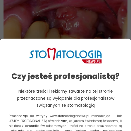
Czy jesteś profesjonalistą?
Definicja, etiologia, zapobieganie i leczenie
periimplantitis – praca przeglądowa
Niektóre treści i reklamy zawarte na tej stronie
Implanty zębowe są sprawdzoną metodą leczenia
przeznaczone są wyłącznie dla profesjonalistów
stomatologicznego, mającą na celu zastąpienie
związanych ze stomatologią
brakujących zębów w różnych sytuacjach klinicznych.
Podano, że odsetek...
Przechodząc do witryny www.stomatologianews.pl zaznaczając - Tak,
JESTEM PROFESJONALISTĄ oświadczam, że jestem świadoma/świadomy, iż
niektóre z komunikatów reklamowych i treści na stronie przeznaczone są
Czytaj dalej
wyłącznie dla profesjonalistów, oraz jestem osobą posiadającą