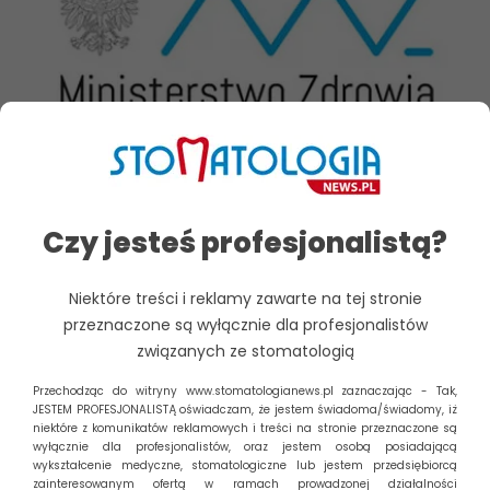
Trwają prace nad przetargiem dot.
Czy jesteś profesjonalistą?
dentobusów
W Ministerstwie Zdrowia trwają intensywne prace dotyczące
Niektóre treści i reklamy zawarte na tej stronie
przetargu na tzw. dentobusy; to ambitne zadanie –
przeznaczone są wyłącznie dla profesjonalistów
poinformowało MZ, odnosząc się do...
związanych ze stomatologią
Czytaj dalej
Przechodząc do witryny www.stomatologianews.pl zaznaczając - Tak,
Zarządzaj zgodą
JESTEM PROFESJONALISTĄ oświadczam, że jestem świadoma/świadomy, iż
niektóre z komunikatów reklamowych i treści na stronie przeznaczone są
wyłącznie dla profesjonalistów, oraz jestem osobą posiadającą
Aby zapewnić jak najlepsze wrażenia, korzystamy z technologii,
wykształcenie medyczne, stomatologiczne lub jestem przedsiębiorcą
takich jak pliki cookie, do przechowywania i/lub uzyskiwania
Szukaj
zainteresowanym ofertą w ramach prowadzonej działalności