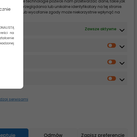
. Zgoda na te technologie pozwoli nam przetwarzać dane, takie jak
Co wpływa na cenę implantu?
Wyjaśniamy!
 podczas przeglądania lub unikalne identyfikatory na tej stronie.
cznie
enia zgody lub wycofanie zgody może niekorzystnie wpłynąć na
Ekonomia i ergonomia w nowoczesnej
chy i funkcje.
implantologii. Dlaczego systemy MIS są
optymalnym wyborem dla praktyki
ONALISTĄ
nastawionej na skalowalność?
nalne
Zawsze aktywne
reści na
Czy szczoteczka soniczna sprawdzi się u
ztałcenie
osób starszych?
owadzonej
ncje
Czy kolor języka może mówić coś o stanie
zdrowia?
yka
Newsletter
ng
dzaj serwisami
Zapisz się
eptuję
Odmów
Zapisz preferencje