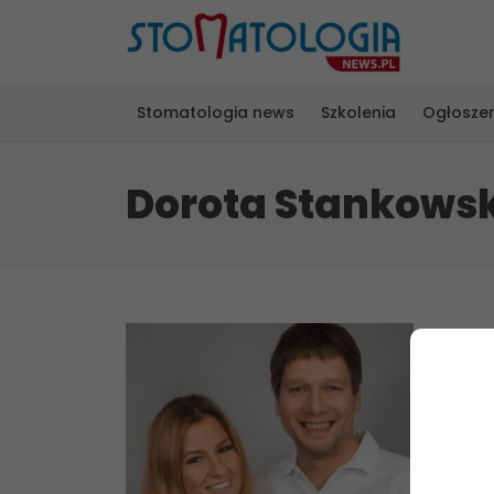
Stomatologia news
Szkolenia
Ogłosze
Dorota Stankows
Dent
im H
Coraz 
relaksu
pediat