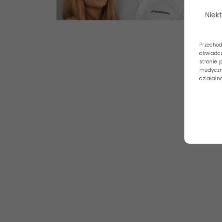
Czytaj 
Niek
Przecho
oświadc
stronie 
medyczne
działaln