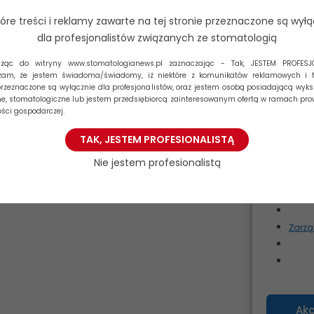
urządzeniu
dalej
zachowanie
tóre treści i reklamy zawarte na tej stronie przeznaczone są wyłą
Brak wyraż
dla profesjonalistów związanych ze stomatologią
niektóre ce
dząc do witryny www.stomatologianews.pl zaznaczając - Tak, JESTEM PROFESJ
Funkcjo
zam, że jestem świadoma/świadomy, iż niektóre z komunikatów reklamowych i t
przeznaczone są wyłącznie dla profesjonalistów, oraz jestem osobą posiadającą wyks
, stomatologiczne lub jestem przedsiębiorcą zainteresowanym ofertą w ramach pr
Prefere
ości gospodarczej.
TAK, JESTEM PROFESIONALISTĄ
Statyst
Nie jestem profesionalistą
Marketi
Zarzą
Akc