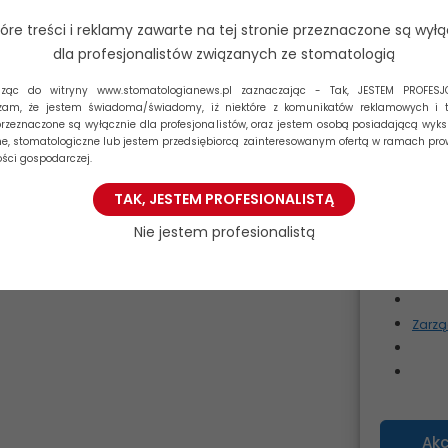
urządzeniu
zachowanie
tóre treści i reklamy zawarte na tej stronie przeznaczone są wyłą
dalej
Brak wyraż
dla profesjonalistów związanych ze stomatologią
niektóre ce
dząc do witryny www.stomatologianews.pl zaznaczając - Tak, JESTEM PROFESJ
Funkcjo
zam, że jestem świadoma/świadomy, iż niektóre z komunikatów reklamowych i t
przeznaczone są wyłącznie dla profesjonalistów, oraz jestem osobą posiadającą wyks
, stomatologiczne lub jestem przedsiębiorcą zainteresowanym ofertą w ramach pr
Prefere
ości gospodarczej.
TAK, JESTEM PROFESIONALISTĄ
Statyst
Nie jestem profesionalistą
Marketi
Zarzą
Akc