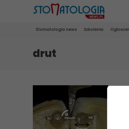
Stomatologia news
Szkolenia
Ogłosze
drut
Odpo
wiąż
proc
Ruchom
jeden 
uzyska