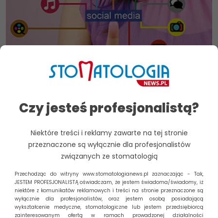
Gabinet stomatologiczny na Facebooku –
Czy jesteś profesjonalistą?
zasady i wskazówki
Facebook – jeden z największych serwisów
Niektóre treści i reklamy zawarte na tej stronie
społecznościowych na świecie – jest miejscem, do którego
przeznaczone są wyłącznie dla profesjonalistów
zagląda niemal każdy, w tym również...
związanych ze stomatologią
Czytaj dalej
Przechodząc do witryny www.stomatologianews.pl zaznaczając - Tak,
Zarządzaj zgodą
JESTEM PROFESJONALISTĄ oświadczam, że jestem świadoma/świadomy, iż
niektóre z komunikatów reklamowych i treści na stronie przeznaczone są
wyłącznie dla profesjonalistów, oraz jestem osobą posiadającą
Aby zapewnić jak najlepsze wrażenia, korzystamy z technologii,
wykształcenie medyczne, stomatologiczne lub jestem przedsiębiorcą
takich jak pliki cookie, do przechowywania i/lub uzyskiwania
Szukaj
zainteresowanym ofertą w ramach prowadzonej działalności