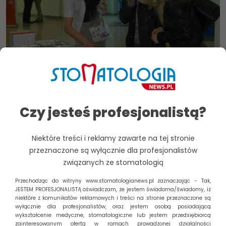
Światowy Dzień Zdrowia Jamy Ustnej na
Czy jesteś profesjonalistą?
WUM
Sympozjum naukowe z okazji Światowego Dnia Zdrowia
Niektóre treści i reklamy zawarte na tej stronie
Jamy Ustnej, zorganizowane pod patronatem Fundacji do
przeznaczone są wyłącznie dla profesjonalistów
walki z nowotworem jamy ustnej, odbyło...
związanych ze stomatologią
Czytaj dalej
Przechodząc do witryny www.stomatologianews.pl zaznaczając - Tak,
Zarządzaj zgodą
JESTEM PROFESJONALISTĄ oświadczam, że jestem świadoma/świadomy, iż
niektóre z komunikatów reklamowych i treści na stronie przeznaczone są
wyłącznie dla profesjonalistów, oraz jestem osobą posiadającą
Aby zapewnić jak najlepsze wrażenia, korzystamy z technologii,
wykształcenie medyczne, stomatologiczne lub jestem przedsiębiorcą
takich jak pliki cookie, do przechowywania i/lub uzyskiwania
Szukaj
zainteresowanym ofertą w ramach prowadzonej działalności