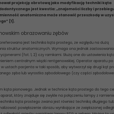
ował projekcję obrotową jako modyfikację techniki kąta
dodontycznego jest kwestia: „znajomości liczby i przebieg
 zmienność anatomiczna może stanowić przeszkodę w uzys
o” [1].
enowskim obrazowaniu zębów
eferowana jest technika kąta prostego, ze względu na dużą
ania struktur anatomicznych. Wymaga ona jednak zastosowania
jonerami (fot. 1, 2) czy ramkami. Służą one do ustawienia kąt
eniem centralnym wiązki rentgenowskiej. Operator aparatu po
 w ustach pacjenta w taki sposób, aby wytworzył się drugi kąt pr
anego zęba lub wyrostka zębodołowego (czy części zębodołowe
m kąta pionowego. Jednak w technice kąta prostego do tego ce
parat, który znajduje się zwykle na połączeniu lampy z ramien
. Technika kąta prostego zwana jest również techniką długiego tu
malizować powiększenie obrazu wynikające ze zwiększonej odległ
ież odległość między ogniskiem lampy RTG a zębem. Można to uc