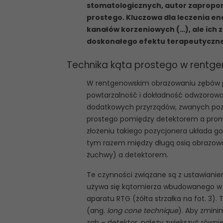
stomatologicznych, autor zapropon
prostego. Kluczowa dla leczenia en
kanałów korzeniowych (…), ale ich
doskonałego efektu terapeutyczneg
Technika kąta prostego w rentg
W rentgenowskim obrazowaniu zębów pr
powtarzalność i dokładność odwzorow
dodatkowych przyrządów, zwanych pozyc
prostego pomiędzy detektorem a promi
złożeniu takiego pozycjonera układa go
tym razem między długą osią obrazow
żuchwy) a detektorem.
Te czynności związane są z ustawianie
używa się kątomierza wbudowanego w a
aparatu RTG (żółta strzałka na fot. 3)
(ang.
long cone technique
). Aby zmini
ząb – detektor, należy zwiększyć równ