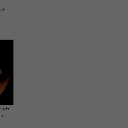
o
ych
iązką
la