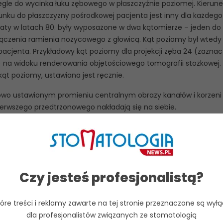
gle do wycinka łuku zębowego w płaszczyźnie poziomej. Kierune
nku do płaszczyzny pośrodkowej pacjenta jest inny dla każdego
araty w latach 80. były wyposażone w dwa kątomierze – jeden do
ołączenia ramienia nożycowego z głowicą. Kąt poziomy był wtedy
pacjenta. Przykładowy kąt poziomy dla projekcji zęba 24 (zazna
6) na widoku renderowania objętościowego tomografii stożkowej.
kąt poziomy, ustawiana jest ręcznie.
dowo ustawionym promieniu centralnym obrazy kanałów i korzeni
erwszego przedtrzonowego nakładają się na siebie.
należy przyjąć, że każdy ząb może zawierać dwa (lub więcej) ka
wiązki promieniowania, w związku z czym rutynowo przed leczeni
 w projekcji skośnej [2].
Czy jesteś profesjonalistą?
i bocznymi”: przednio-skośne i tylno-skośne, właściwie nazywaj
tóre treści i reklamy zawarte na tej stronie przeznaczone są wyłą
entralnego odpowiednio do przodu i do tyłu. Odnoszą się one d
dla profesjonalistów związanych ze stomatologią