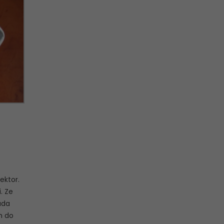
ektor.
. Ze
ada
m do