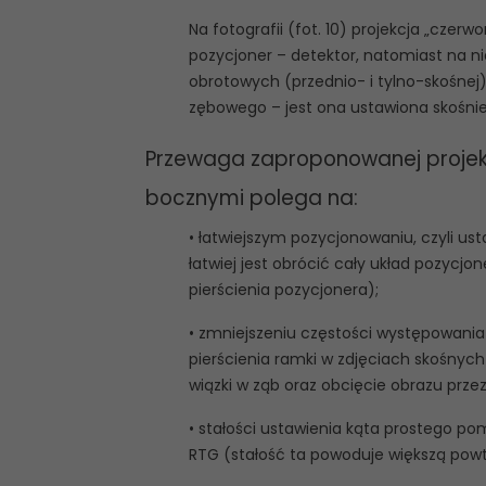
Na fotografii (fot. 10) projekcja „cze
pozycjoner – detektor, natomiast na n
obrotowych (przednio- i tylno-skośnej)
zębowego – jest ona ustawiona skośnie
Przewaga zaproponowanej projekc
bocznymi polega na:
• łatwiejszym pozycjonowaniu, czyli ust
łatwiej jest obrócić cały układ pozycjon
pierścienia pozycjonera);
• zmniejszeniu częstości występowan
pierścienia ramki w zdjęciach skośn
wiązki w ząb oraz obcięcie obrazu prze
• stałości ustawienia kąta prostego p
RTG (stałość ta powoduje większą powta