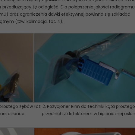
przedłużający tę odległość. Dla polepszenia jakości radiogramu
mu) oraz ograniczenia dawki efektywnej powinno się zakładać
ątnym (tzw. kolimacja, fot. 4).
a prostego zębów
Fot. 2. Pozycjoner Rinn do techniki kąta prosteg
nej osłonce.
przednich z detektorem w higienicznej osło