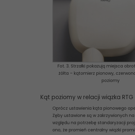
Fot. 3. Strzałki pokazują miejsca obr
żółta – kątomierz pionowy, czerwon
poziomy
Kąt poziomy w relacji wiązka RTG
Oprócz ustawienia kąta pionowego oper
Zęby ustawione są w zakrzywionych na k
względu na potrzebę standaryzacji pro
ono, że promień centralny wiązki pro