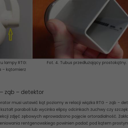
otu lampy RTG:
Fot. 4. Tubus przedłużający prostokątny.
a – kątomierz
 – ząb – detektor
ator musi ustawić kąt poziomy w relacji wiązka RTG – ząb – det
ształt paraboli lub wycinka elipsy odcinkach żuchwy czy szczęki
jekcji zdjęć zębowych wprowadzono pojęcie ortoradialność. Zakł
mieniowania rentgenowskiego powinien padać pod kątem prosty