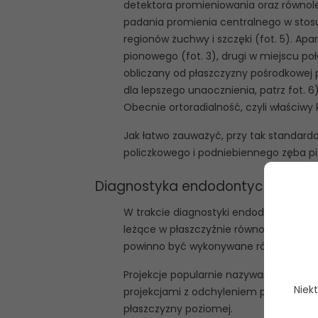
detektora promieniowania oraz równole
padania promienia centralnego w stosu
regionów żuchwy i szczęki (fot. 5). Ap
pionowego (fot. 3), drugi w miejscu p
obliczany od płaszczyzny pośrodkowej 
dla lepszego unaocznienia, patrz fot. 
Obecnie ortoradialność, czyli właściwy 
Jak łatwo zauważyć, przy tak standar
policzkowego i podniebiennego zęba pi
Diagnostyka endodontyczna
W trakcie diagnostyki endodontycznej 
leżące w płaszczyźnie równoległej do 
powinno być wykonywane również zdjęcie
Projekcje popularnie nazywane „skośnym
Niek
projekcjami z odchyleniem promienia c
płaszczyzny poziomej.