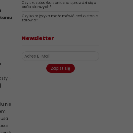
Czy szczoteczka soniczna sprawdzi się u
osób starszych?
u
Czy kolor języka może mówić coś o stanie
kaniu
zdrowia?
Newsletter
a
Zapisz się
osty –
j
lu nie
iem
busa
ości
zynić,