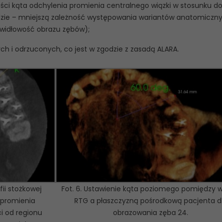
kości kąta odchylenia promienia centralnego wiązki w stosunku d
dzie – mniejszą zależność występowania wariantów anatomiczn
awidłowość obrazu zębów);
ch i odrzuconych, co jest w zgodzie z zasadą ALARA.
ii stożkowej
Fot. 6. Ustawienie kąta poziomego pomiędzy w
 promienia
RTG a płaszczyzną pośrodkową pacjenta d
i od regionu
obrazowania zęba 24.