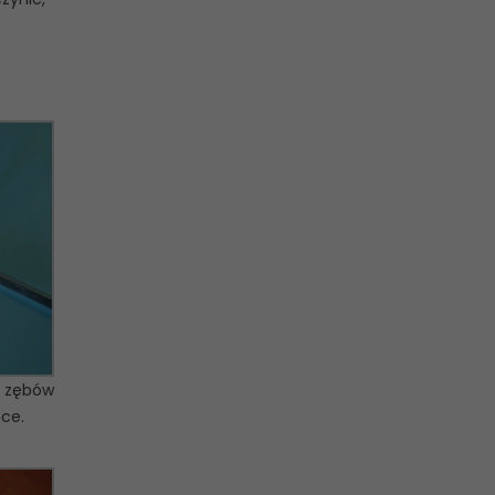
o zębów
nce.