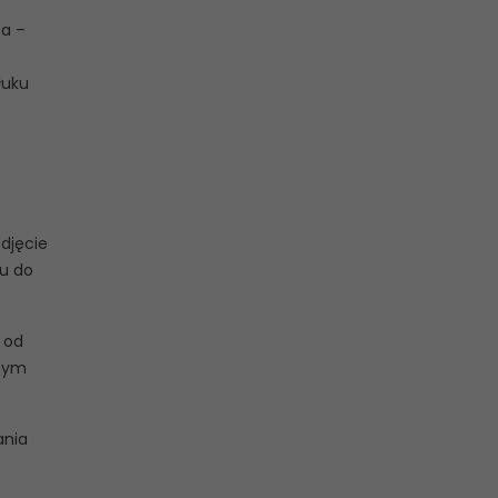
pa –
łuku
zdjęcie
ku do
 od
lnym
ania