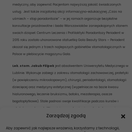
medyczny, aby zapewnić Pacjentom najwyższą jakość świadczonych
usług. Jest także inicjatorką akcji informacyjno-edukacyjnej „Czas na
uśmiech – stop paradontozie” – w jej ramach organizuje bezpłatne
konsultacje prozdrowotne i bada Warszawiaków zaniepokojonych stanem
swoich dziąseł. Centrum Leczenia i Profilaktyki Paradontozy Periodent w
2015 roku zostało uhonorowane statuetką Gala Beauty Stars – Periodent
okazał się jednym z trzech najlepszych gabinetów stomatologicznych w
Polsce w plebiscycie magazynu Gala.
Lek. stom. Jakub Filipek
jest absolwentem Uniwersytetu Medycznego w
Lublinie. Wykonuje zabiegi z zakresu stomatologii zachowawczej, protetyki
(w powiększeniu mikroskopowym), chirurgii, periodontologii, stomatologii
dziecięcej oraz medycyny estetycznej (wypełniacze na bazie kwasu
hialuronowego, leczenie bruksizmu, botoks, mezoterapia, osocze
bogatopłytkowe). Stale podnosi swoje kwalifikacje podczas kursów i
szkoleń zawodowych. W swojej pracy skupia się na bezbolesnym i
Zarządzaj zgodą
bezstresowym przebiegu wizyty, dobrym kontakcie z pacjentem oraz na
efektywności leczenia.
Aby zapewnić jak najlepsze wrażenia, korzystamy z technologii,