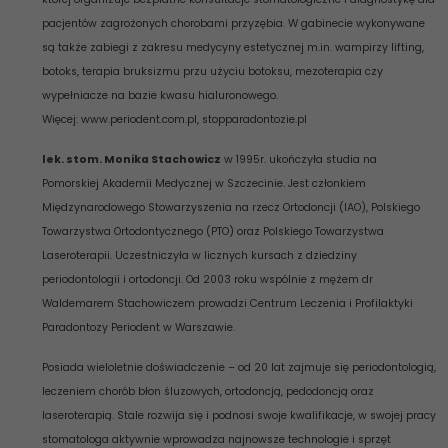
pacjentów zagrożonych chorobami przyzębia. W gabinecie wykonywane
są także zabiegi z zakresu medycyny estetycznej m.in. wampirzy lifting,
botoks, terapia bruksizmu przu użyciu botoksu, mezoterapia czy
wypełniacze na bazie kwasu hialuronowego.
Więcej: www.periodent.com.pl, stopparadontozie.pl
lek. stom. Monika Stachowicz
w 1995r. ukończyła studia na
Pomorskiej Akademii Medycznej w Szczecinie. Jest członkiem
Międzynarodowego Stowarzyszenia na rzecz Ortodoncji (IAO), Polskiego
Towarzystwa Ortodontycznego (PTO) oraz Polskiego Towarzystwa
Laseroterapii. Uczestniczyła w licznych kursach z dziedziny
periodontologii i ortodoncji. Od 2003 roku wspólnie z mężem dr
Waldemarem Stachowiczem prowadzi Centrum Leczenia i Profilaktyki
Paradontozy Periodent w Warszawie.
Posiada wieloletnie doświadczenie – od 20 lat zajmuje się periodontologią,
leczeniem chorób błon śluzowych, ortodoncją, pedodoncją oraz
laseroterapią. Stale rozwija się i podnosi swoje kwalifikacje, w swojej pracy
stomatologa aktywnie wprowadza najnowsze technologie i sprzęt