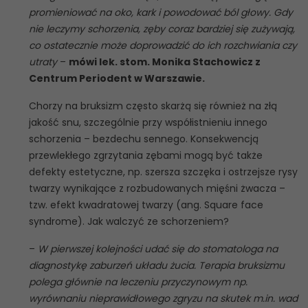
promieniować na oko, kark i powodować ból głowy. Gdy
nie leczymy schorzenia, zęby coraz bardziej się zużywają,
co ostatecznie może doprowadzić do ich rozchwiania czy
utraty
–
mówi lek. stom. Monika Stachowicz z
Centrum Periodent w Warszawie.
Chorzy na bruksizm często skarżą się również na złą
jakość snu, szczególnie przy współistnieniu innego
schorzenia – bezdechu sennego. Konsekwencją
przewlekłego zgrzytania zębami mogą być także
defekty estetyczne, np. szersza szczęka i ostrzejsze rysy
twarzy wynikające z rozbudowanych mięśni żwacza –
tzw. efekt kwadratowej twarzy (ang. Square face
syndrome). Jak walczyć ze schorzeniem?
–
W pierwszej kolejności udać się do stomatologa na
diagnostykę zaburzeń układu żucia.
Terapia bruksizmu
polega głównie na leczeniu przyczynowym np.
wyrównaniu nieprawidłowego zgryzu na skutek m.in. wad