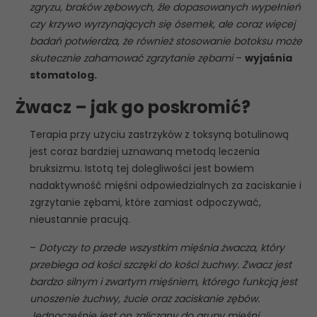
zgryzu, braków zębowych, źle dopasowanych wypełnień
czy krzywo wyrzynających się ósemek, ale coraz więcej
badań potwierdza, że również stosowanie botoksu może
skutecznie zahamować zgrzytanie zębami
–
wyjaśnia
stomatolog.
Żwacz – jak go poskromić?
Terapia przy użyciu zastrzyków z toksyną botulinową
jest coraz bardziej uznawaną metodą leczenia
bruksizmu. Istotą tej dolegliwości jest bowiem
nadaktywność mięśni odpowiedzialnych za zaciskanie i
zgrzytanie zębami, które zamiast odpoczywać,
nieustannie pracują.
–
Dotyczy to przede wszystkim mięśnia żwacza, który
przebiega od kości szczęki do kości żuchwy. Żwacz jest
bardzo silnym i zwartym mięśniem, którego funkcją jest
unoszenie żuchwy, żucie oraz zaciskanie zębów.
Jednocześnie jest on zaliczany do grupy mięśni