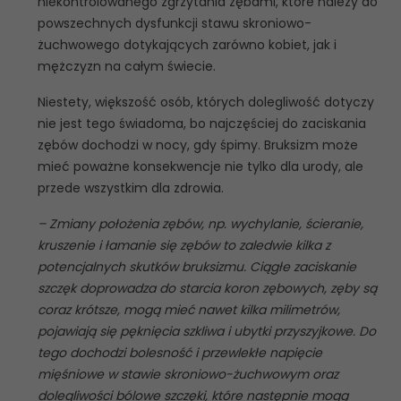
niekontrolowanego zgrzytania zębami, które należy do
powszechnych dysfunkcji stawu skroniowo-
żuchwowego dotykających zarówno kobiet, jak i
mężczyzn na całym świecie.
Niestety, większość osób, których dolegliwość dotyczy
nie jest tego świadoma, bo najczęściej do zaciskania
zębów dochodzi w nocy, gdy śpimy. Bruksizm może
mieć poważne konsekwencje nie tylko dla urody, ale
przede wszystkim dla zdrowia.
– Zmiany położenia zębów, np. wychylanie, ścieranie,
kruszenie i łamanie się zębów to zaledwie kilka z
potencjalnych skutków bruksizmu. Ciągłe zaciskanie
szczęk doprowadza do starcia koron zębowych, zęby są
coraz krótsze, mogą mieć nawet kilka milimetrów,
pojawiają się pęknięcia szkliwa i ubytki przyszyjkowe. Do
tego dochodzi bolesność i przewlekłe napięcie
mięśniowe w stawie skroniowo-żuchwowym oraz
dolegliwości bólowe szczęki, które następnie mogą