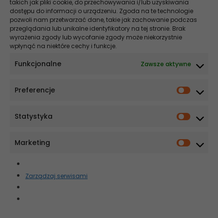
takich jak pliki cookie, do przechowywania i/lub uzyskiwania
Szukaj
dostępu do informacji o urządzeniu. Zgoda na te technologie
pozwoli nam przetwarzać dane, takie jak zachowanie podczas
Stomatologia NEWS
przeglądania lub unikalne identyfikatory na tej stronie. Brak
wyrażenia zgody lub wycofanie zgody może niekorzystnie
wpłynąć na niektóre cechy i funkcje.
Szybsze gojenie, krótszy czas na fotelu – co zmienia elektrochirurgia
w stomatologii
Funkcjonalne
Zawsze aktywne
Co wpływa na cenę implantu? Wyjaśniamy!
Preferencje
Ekonomia i ergonomia w nowoczesnej implantologii. Dlaczego
systemy MIS są optymalnym wyborem dla praktyki nastawionej na
skalowalność?
Statystyka
Czy szczoteczka soniczna sprawdzi się u osób starszych?
Czy kolor języka może mówić coś o stanie zdrowia?
Marketing
Newsletter
Zarządzaj serwisami
Zapisz się