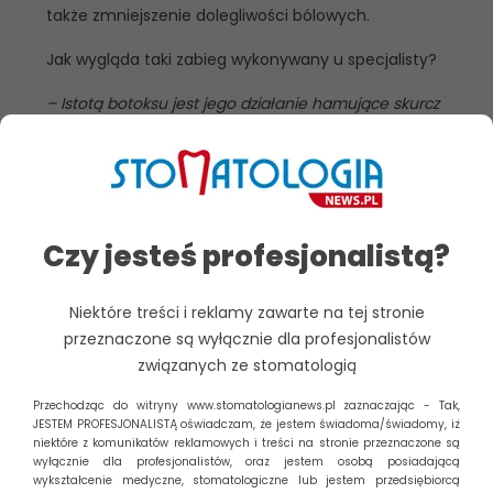
także zmniejszenie dolegliwości bólowych.
Jak wygląda taki zabieg wykonywany u specjalisty?
– Istotą botoksu jest jego działanie hamujące skurcz
mięśni. W tym przypadku dzieje się to w ten sposób, że
preparat zawierający botoks wstrzykiwany jest w mięsień
żwacza, który pokrywa część żuchwy i zlokalizowany jest
tuż pod kością policzkową. W efekcie dochodzi do
rozluźnienia mięśni żwacza oraz ograniczenia ich
Czy jesteś profesjonalistą?
nadaktywności. Dodatkowo, widoczne jest również
wysmuklenie rysów i złagodzenie konturu twarzy.
Niektóre treści i reklamy zawarte na tej stronie
Preparat z botoksem działa tutaj selektywnie, sam zabieg
przeznaczone są wyłącznie dla profesjonalistów
nie powoduje utraty możliwości żucia, jedzenia i
związanych ze stomatologią
mówienia
–
mówi dr Jakub Filipek, stomatolog i
lekarz medycyny estetycznej z Centrum Periodent
Przechodząc do witryny www.stomatologianews.pl zaznaczając - Tak,
w Warszawie.
JESTEM PROFESJONALISTĄ oświadczam, że jestem świadoma/świadomy, iż
niektóre z komunikatów reklamowych i treści na stronie przeznaczone są
Botoks metodą na wiele
wyłącznie dla profesjonalistów, oraz jestem osobą posiadającą
wykształcenie medyczne, stomatologiczne lub jestem przedsiębiorcą