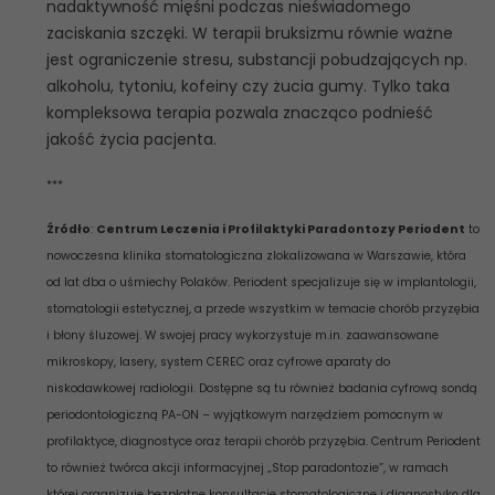
nadaktywność mięśni podczas nieświadomego
zaciskania szczęki. W terapii bruksizmu równie ważne
jest ograniczenie stresu, substancji pobudzających np.
alkoholu, tytoniu, kofeiny czy żucia gumy. Tylko taka
kompleksowa terapia pozwala znacząco podnieść
jakość życia pacjenta.
***
Źródło
:
Centrum Leczenia i Profilaktyki Paradontozy Periodent
to
nowoczesna klinika stomatologiczna zlokalizowana w Warszawie, która
od lat dba o uśmiechy Polaków. Periodent specjalizuje się w implantologii,
stomatologii estetycznej, a przede wszystkim w temacie chorób przyzębia
i błony śluzowej. W swojej pracy wykorzystuje m.in. zaawansowane
mikroskopy, lasery, system CEREC oraz cyfrowe aparaty do
niskodawkowej radiologii. Dostępne są tu również badania cyfrową sondą
periodontologiczną PA-ON – wyjątkowym narzędziem pomocnym w
profilaktyce, diagnostyce oraz terapii chorób przyzębia. Centrum Periodent
to również twórca akcji informacyjnej „Stop paradontozie”, w ramach
której organizuje bezpłatne konsultacje stomatologiczne i diagnostykę dla