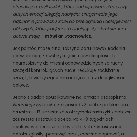
stresowych, czyli takich, które pod wpływem stresu czy
dużych emocji ulegają napięciu. Długotrwałe jego
napinanie prowadzi z kolei do przeciążenia i dolegliwości
bólowych, które pacjenci zmagający się z bruksizmem
dobrze znają
–
mówi dr Stachowicz.
Jak pomóc może tutaj toksyna botulinowa? Badania
potwierdzają, że wstrzyknięcie niewielkiej ilości tej
neurotoksyny do mięśni odpowiedzialnych za ruchy
szczęki i kontrolujących żucie, redukuje zaciskanie
szczęk, towarzyszące mu napięcie oraz dolegliwości
bólowe.
Jedno z badań opublikowane na łamach czasopisma
Neurology
wykazało, że spośród 22 osób z problemem
bruksizmu, 13 uczestników otrzymało zastrzyki z botoksu,
zaś reszta zastrzyk placebo. Po 4-8 tygodniach
naukowcy ocenili, że osoby u których zastosowano
botoks zgłosiły „poprawę” oraz „znaczną poprawę”, a