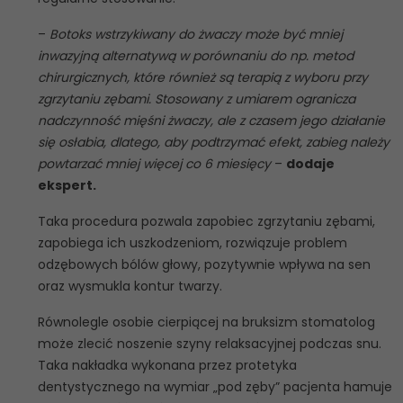
–
Botoks wstrzykiwany do żwaczy może być mniej
inwazyjną alternatywą w porównaniu do np. metod
chirurgicznych, które również są terapią z wyboru przy
zgrzytaniu zębami. Stosowany z umiarem ogranicza
nadczynność mięśni żwaczy, ale z czasem jego działanie
się osłabia, dlatego, aby podtrzymać efekt, zabieg należy
powtarzać mniej więcej co 6 miesięcy
–
dodaje
ekspert.
Taka procedura pozwala zapobiec zgrzytaniu zębami,
zapobiega ich uszkodzeniom, rozwiązuje problem
odzębowych bólów głowy, pozytywnie wpływa na sen
oraz wysmukla kontur twarzy.
Równolegle osobie cierpiącej na bruksizm stomatolog
może zlecić noszenie szyny relaksacyjnej podczas snu.
Taka nakładka wykonana przez protetyka
dentystycznego na wymiar „pod zęby” pacjenta hamuje